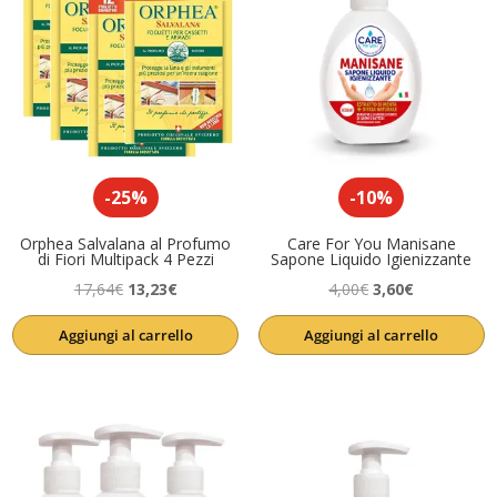
-25%
-10%
Orphea Salvalana al Profumo
Care For You Manisane
di Fiori Multipack 4 Pezzi
Sapone Liquido Igienizzante
Il
Il
Il
Il
17,64
€
13,23
€
4,00
€
3,60
€
prezzo
prezzo
prezzo
prezzo
Aggiungi al carrello
Aggiungi al carrello
originale
attuale
originale
attuale
era:
è:
era:
è:
17,64€.
13,23€.
4,00€.
3,60€.