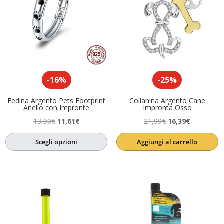
-16%
-25%
Fedina Argento Pets Footprint
Collanina Argento Cane
Anello con Impronte
Impronta Osso
Il
Il
Il
Il
13,90
€
11,61
€
21,99
€
16,39
€
prezzo
prezzo
prezzo
prezzo
Scegli opzioni
Aggiungi al carrello
originale
attuale
originale
attuale
era:
è:
era:
è:
13,90€.
11,61€.
21,99€.
16,39€.