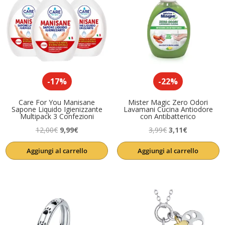
-17%
-22%
Care For You Manisane
Mister Magic Zero Odori
Sapone Liquido Igienizzante
Lavamani Cucina Antiodore
Multipack 3 Confezioni
con Antibatterico
Il
Il
Il
Il
12,00
€
9,99
€
3,99
€
3,11
€
prezzo
prezzo
prezzo
prezzo
Aggiungi al carrello
Aggiungi al carrello
originale
attuale
originale
attuale
era:
è:
era:
è:
12,00€.
9,99€.
3,99€.
3,11€.