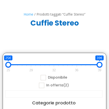
Home
/ Prodotti taggati “Cuffie Stereo”
Cuffie Stereo
25€
39€
25
29
32
36
39
Disponibile
In offerta
(2)
Categorie prodotto