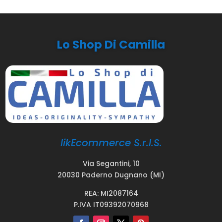
Lo Shop Di Camilla
likEcommerce S.r.l.S.
Via Segantini, 10
20030 Paderno Dugnano (MI)
REA: MI2087164
P.IVA IT09392070968