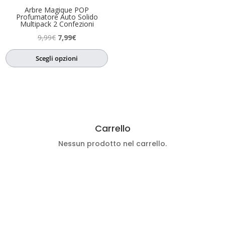
Arbre Magique POP
Profumatore Auto Solido
Multipack 2 Confezioni
Il
Il
9,99
€
7,99
€
prezzo
prezzo
Scegli opzioni
originale
attuale
era:
è:
9,99€.
7,99€.
Carrello
Nessun prodotto nel carrello.