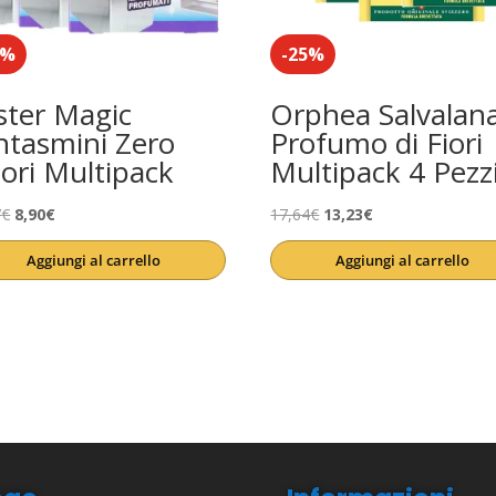
2%
-25%
ster Magic
Orphea Salvalana
ntasmini Zero
Profumo di Fiori
ori Multipack
Multipack 4 Pezz
Il
Il
Il
Il
7
€
8,90
€
17,64
€
13,23
€
prezzo
prezzo
prezzo
prezzo
Aggiungi al carrello
Aggiungi al carrello
originale
attuale
originale
attuale
era:
è:
era:
è:
11,37€.
8,90€.
17,64€.
13,23€.