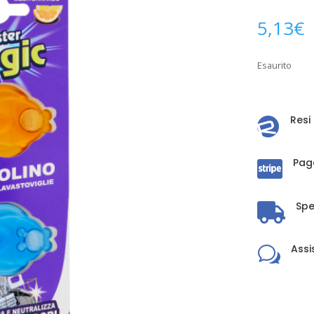
5,13
€
Esaurito
Resi

Pag

Spe

Assi
w