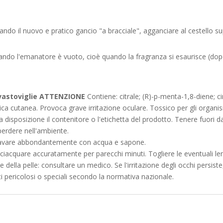
izzando il nuovo e pratico gancio "a bracciale", agganciare al cestello s
ndo l'emanatore è vuoto, cioè quando la fragranza si esaurisce (dopo
vastoviglie
ATTENZIONE
Contiene: citrale; (R)-p-menta-1,8-diene; ci
a cutanea. Provoca grave irritazione oculare. Tossico per gli organismi
 disposizione il contenitore o l'etichetta del prodotto. Tenere fuori d
erdere nell'ambiente.
Lavare abbondantemente con acqua e sapone.
sciacquare accuratamente per parecchi minuti. Togliere le eventuali le
ne della pelle: consultare un medico. Se l'irritazione degli occhi persis
uti pericolosi o speciali secondo la normativa nazionale.