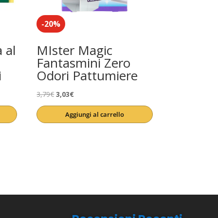
-20%
 al
MIster Magic
Fantasmini Zero
i
Odori Pattumiere
Il
Il
3,79
€
3,03
€
prezzo
prezzo
Aggiungi al carrello
originale
attuale
era:
è:
3,79€.
3,03€.