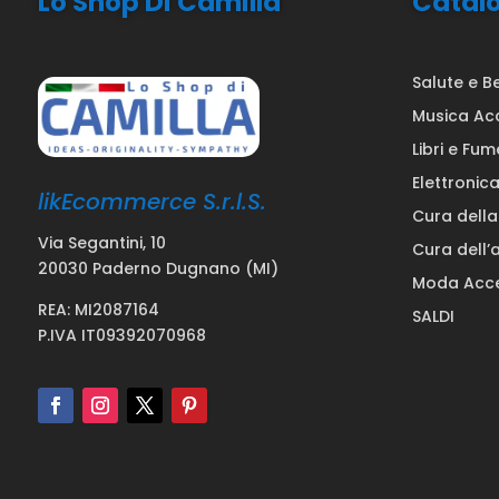
Lo Shop Di Camilla
Catal
Salute e B
Musica Ac
Libri e Fum
Elettronic
likEcommerce S.r.l.S.
Cura dell
Via Segantini, 10
Cura dell’
20030 Paderno Dugnano (MI)
Moda Acce
REA: MI2087164
SALDI
P.IVA IT09392070968