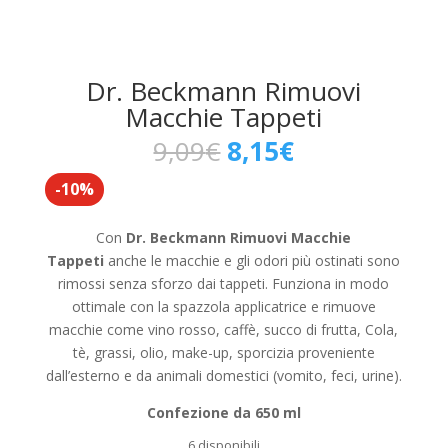
Dr. Beckmann Rimuovi
Macchie Tappeti
Il
Il
9,09
€
8,15
€
prezzo
prezzo
-10%
originale
attuale
era:
è:
9,09€.
8,15€.
Con
Dr. Beckmann Rimuovi Macchie
Tappeti
anche le macchie e gli odori più ostinati sono
rimossi senza sforzo dai tappeti. Funziona in modo
ottimale con la spazzola applicatrice e rimuove
macchie come vino rosso, caffè, succo di frutta, Cola,
tè, grassi, olio, make-up, sporcizia proveniente
dall’esterno e da animali domestici (vomito, feci, urine).
Confezione da 650 ml
6 disponibili