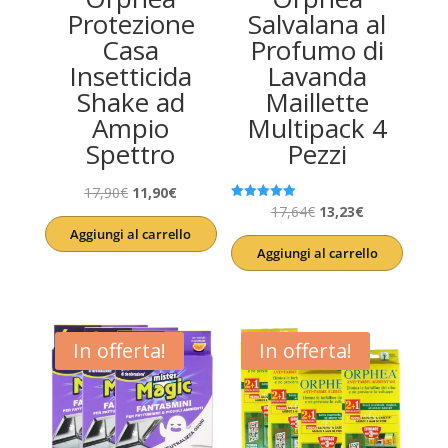
Protezione
Salvalana al
Casa
Profumo di
Insetticida
Lavanda
Shake ad
Maillette
Ampio
Multipack 4
Spettro
Pezzi
Il
Il
17,90
€
11,90
€
Il
Il
Valutato
17,64
€
13,23
€
prezzo
prezzo
5.00
Aggiungi al carrello
su 5
prezzo
prezzo
originale
attuale
Aggiungi al carrello
originale
attuale
era:
è:
era:
è:
17,90€.
11,90€.
17,64€.
13,23€.
In offerta!
In offerta!