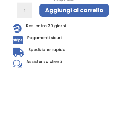
Dr.
Aggiungi al carrello
Beckmann
Rimuovi
Macchie
Resi entro 30 giorni

Tappeti
Pagamenti sicuri
quantità

Spedizione rapida

Assistenza clienti
w