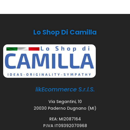
Lo Shop Di Camilla
likEcommerce S.r.l.S.
Via Segantini, 10
20030 Paderno Dugnano (MI)
REA: MI2087164
P.IVA IT09392070968