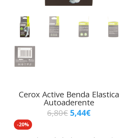
Cerox Active Benda Elastica
Autoaderente
Il
Il
6,80
€
5,44
€
prezzo
prezzo
-20%
originale
attuale
era:
è: