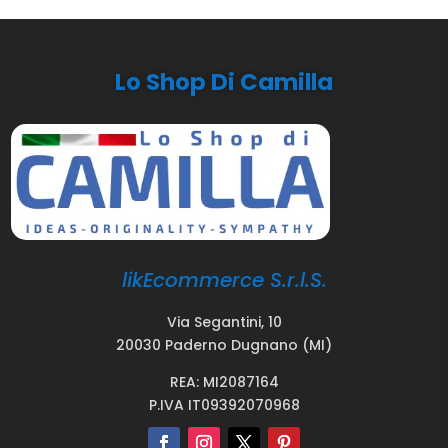
Lo Shop Di Camilla
likEcommerce S.r.l.S.
Via Segantini, 10
20030 Paderno Dugnano (MI)
REA: MI2087164
P.IVA IT09392070968