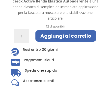
6,80€.
5,44€.
Cerox Active Benda Elastica Autoaderente
è una
benda elastica di semplice ed immediata applicazione
per la fasciatura muscolare e la stabilizzazione
articolare.
12 disponibili
Cerox
Aggiungi al carrello
Active
Benda
Elastica
Resi entro 30 giorni

Autoaderente
Pagamenti sicuri
quantità

Spedizione rapida

Assistenza clienti
w