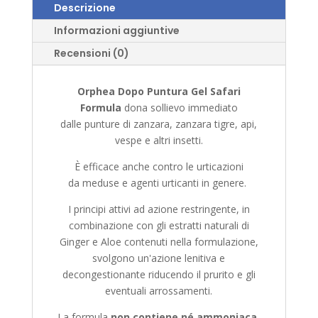
Descrizione
Informazioni aggiuntive
Recensioni (0)
Orphea Dopo Puntura Gel Safari
Formula
dona
sollievo immediato
dalle
punture di zanzara, zanzara tigre, api,
vespe e altri insetti.
È efficace anche contro le urticazioni
da
meduse e agenti urticanti in genere.
I principi attivi ad azione restringente, in
combinazione con gli
estratti naturali di
Ginger e Aloe
contenuti nella formulazione,
svolgono un'azione lenitiva e
decongestionante riducendo il prurito e gli
eventuali arrossamenti.
La formula
non contiene né ammoniaca,