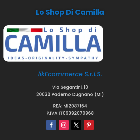
Lo Shop Di Camilla
likEcommerce S.r.l.S.
Via Segantini, 10
20030 Paderno Dugnano (MI)
REA: MI2087164
P.IVA IT09392070968