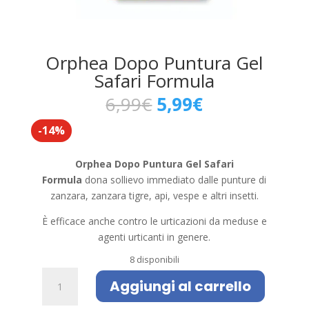
Orphea Dopo Puntura Gel
Safari Formula
Il
Il
6,99
€
5,99
€
prezzo
prezzo
-14%
originale
attuale
era:
è:
6,99€.
5,99€.
Orphea Dopo Puntura Gel Safari
Formula
dona
sollievo immediato dalle
punture di
zanzara, zanzara tigre, api, vespe e altri insetti.
È efficace anche contro le urticazioni da
meduse e
agenti urticanti in genere.
8 disponibili
Orphea
Aggiungi al carrello
Dopo
Puntura