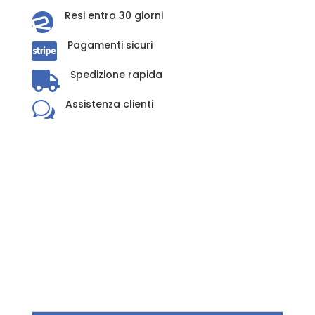
Gel
Resi entro 30 giorni

Safari
Pagamenti sicuri
Formula

quantità
Spedizione rapida

Assistenza clienti
w