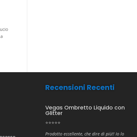
Lucio
la
Recensioni Recenti
Vegas Ombretto Liquido con
Glitter
⭐⭐⭐⭐⭐
Prodotto eccellente, che dire di più!! Io lo