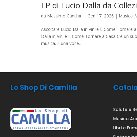
LP di Lucio Dalla da Colle
da
Massimo Candian
|
Gen 17, 2026
|
Musica
,
V
Ascoltare Lucio Dalla in Vinile È Come Tornare 
Dalla in Vinile È Come Tornare a Casa C’è un suon
musica. È una voce...
Lo Shop Di Camilla
Catal
Salute e B
Musica Ac
Libri e Fum