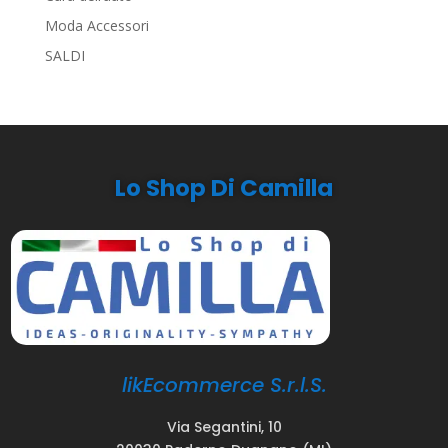
Moda Accessori
SALDI
Lo Shop Di Camilla
likEcommerce S.r.l.S.
Via Segantini, 10