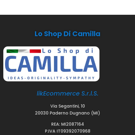
Lo Shop Di Camilla
likEcommerce S.r.l.S.
Via Segantini, 10
20030 Paderno Dugnano (MI)
REA: MI2087164
P.IVA IT09392070968