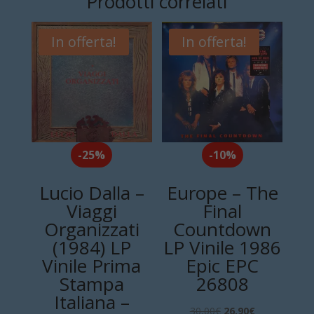
Prodotti correlati
In offerta!
In offerta!
-25%
-10%
Lucio Dalla –
Europe – The
Viaggi
Final
Organizzati
Countdown
(1984) LP
LP Vinile 1986
Vinile Prima
Epic EPC
Stampa
26808
Italiana –
Il
Il
30,00
€
26,90
€