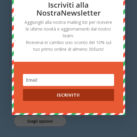
Scelti per te dallo store
Iscriviti alla
NostraNewsletter
In offerta!
Aggiungiti alla nostra mailing list per ricevere
le ultime novità e aggiornamenti dal nostro
team.
Riceverai in cambio uno sconto del 10% sul
tuo primo ordine di almeno 30Euro!
Orphea Salvalana Foglietti
-20%
Profumati per Armadi e
Cassetti
Orphea Salvalana
3,60
€
Sacchetti Profumati per
Cassetti e Armadi
ISCRIVITI!
Scegli opzioni
Il
Il
Valutato
6,08
€
4,86
€
5.00
su 5
prezzo
prezzo
Scegli opzioni
originale
attuale
era:
è: