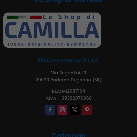
likEcommerce S.r.l.S.
Via Segantini, 10
20030 Paderno Dugnano (MI)
REA: MI2087164
P.IVA IT09392070968
Catalogo