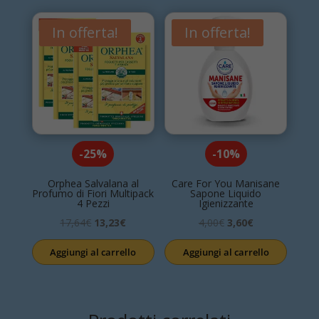
6,08€.
4,86€.
In offerta!
In offerta!
-25%
-10%
Orphea Salvalana al
Care For You Manisane
Profumo di Fiori Multipack
Sapone Liquido
4 Pezzi
Igienizzante
Il
Il
Il
Il
17,64
€
13,23
€
4,00
€
3,60
€
prezzo
prezzo
prezzo
prezzo
Aggiungi al carrello
Aggiungi al carrello
originale
attuale
originale
attuale
era:
è:
era:
è:
17,64€.
13,23€.
4,00€.
3,60€.