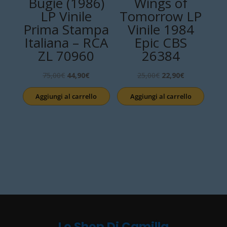
Bugie (1986)
Wings of
LP Vinile
Tomorrow LP
Prima Stampa
Vinile 1984
Italiana – RCA
Epic CBS
ZL 70960
26384
Il
Il
Il
Il
75,00
€
44,90
€
25,00
€
22,90
€
prezzo
prezzo
prezzo
prezzo
Aggiungi al carrello
Aggiungi al carrello
originale
attuale
originale
attuale
era:
è:
era:
è:
75,00€.
44,90€.
25,00€.
22,90€.
Lo Shop Di Camilla