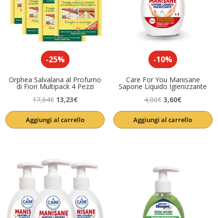
-25%
-10%
Orphea Salvalana al Profumo
Care For You Manisane
di Fiori Multipack 4 Pezzi
Sapone Liquido Igienizzante
Il
Il
Il
Il
17,64
€
13,23
€
4,00
€
3,60
€
prezzo
prezzo
prezzo
prezzo
Aggiungi al carrello
Aggiungi al carrello
originale
attuale
originale
attuale
era:
è:
era:
è:
17,64€.
13,23€.
4,00€.
3,60€.