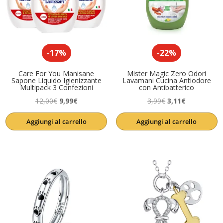
-17%
-22%
Care For You Manisane
Mister Magic Zero Odori
Sapone Liquido Igienizzante
Lavamani Cucina Antiodore
Multipack 3 Confezioni
con Antibatterico
Il
Il
Il
Il
12,00
€
9,99
€
3,99
€
3,11
€
prezzo
prezzo
prezzo
prezzo
Aggiungi al carrello
Aggiungi al carrello
originale
attuale
originale
attuale
era:
è:
era:
è:
12,00€.
9,99€.
3,99€.
3,11€.