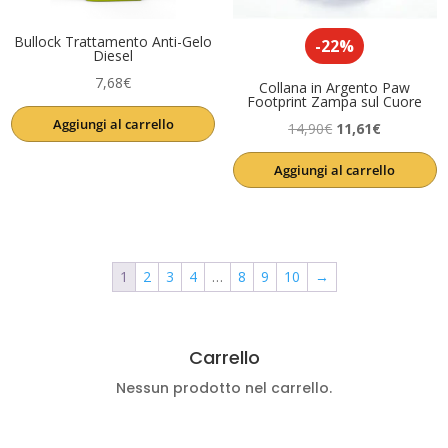
Bullock Trattamento Anti-Gelo
-22%
Diesel
7,68
€
Collana in Argento Paw
Footprint Zampa sul Cuore
Aggiungi al carrello
Il
Il
14,90
€
11,61
€
prezzo
prezzo
Aggiungi al carrello
originale
attuale
era:
è:
14,90€.
11,61€.
1
2
3
4
…
8
9
10
→
Carrello
Nessun prodotto nel carrello.