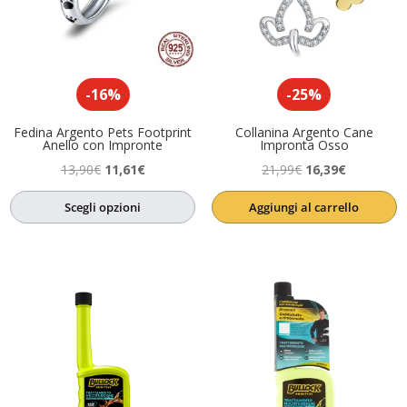
-16%
-25%
Fedina Argento Pets Footprint
Collanina Argento Cane
Anello con Impronte
Impronta Osso
Il
Il
Il
Il
13,90
€
11,61
€
21,99
€
16,39
€
prezzo
prezzo
prezzo
prezzo
Scegli opzioni
Aggiungi al carrello
originale
attuale
originale
attuale
era:
è:
era:
è:
13,90€.
11,61€.
21,99€.
16,39€.