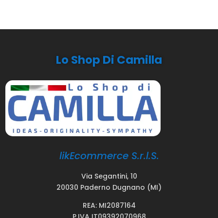
Lo Shop Di Camilla
likEcommerce S.r.l.S.
Via Segantini, 10
20030 Paderno Dugnano (MI)
REA: MI2087164
P.IVA IT09392070968