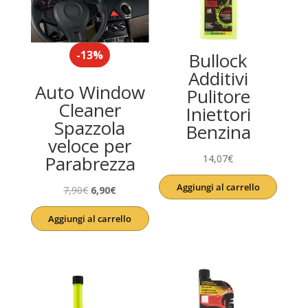
-13%
Bullock
Additivi
Auto Window
Pulitore
Cleaner
Iniettori
Spazzola
Benzina
veloce per
Parabrezza
14,07
€
Aggiungi al carrello
Il
Il
7,90
€
6,90
€
prezzo
prezzo
Aggiungi al carrello
originale
attuale
era:
è:
7,90€.
6,90€.