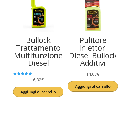
Bullock
Pulitore
Trattamento
Iniettori
Multifunzione
Diesel Bullock
Diesel
Additivi
14,07
€
Valutato
6,82
€
5.00
Aggiungi al carrello
su 5
Aggiungi al carrello