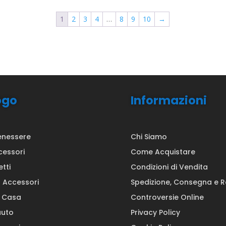
1
2
3
4
…
8
9
10
→
ogo
Informazioni
enessere
Chi Siamo
cessori
Come Acquistare
etti
Condizioni di Vendita
a Accessori
Spedizione, Consegna e 
a Casa
Controversie Online
auto
Privacy Policy