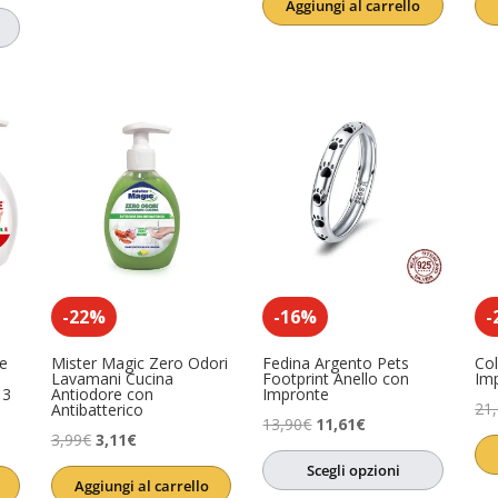
Aggiungi al carrello
originale
attuale
era:
è:
essere
(0)
17,64€.
13,23€.
-22%
-16%
-
e
Mister Magic Zero Odori
Fedina Argento Pets
Col
Lavamani Cucina
Footprint Anello con
Im
 3
Antiodore con
Impronte
21
Antibatterico
Il
Il
13,90
€
11,61
€
Il
Il
3,99
€
3,11
€
prezzo
prezzo
prezzo
prezzo
Scegli opzioni
originale
attuale
Aggiungi al carrello
originale
attuale