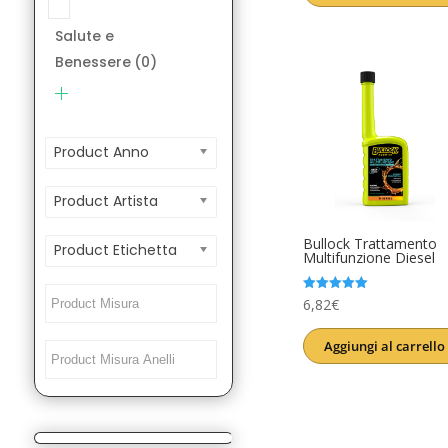
era:
è:
Salute e
12,00€.
9,99€.
Benessere
(0)
Product Anno
Product Artista
Bullock Trattamento
Product Etichetta
Multifunzione Diesel
Valutato
6,82
€
5.00
su 5
Aggiungi al carrello