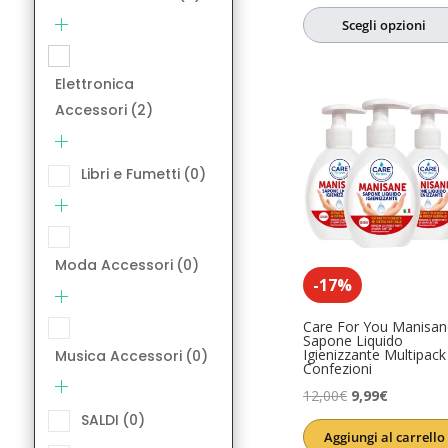
su 5
prezzo
prezzo
SALDI
(0)
Scegli opzioni
originale
attuale
Salute e Ben
era:
è:
Elettronica
6,08€.
4,86€.
Accessori
(2)
Libri e Fumetti
(0)
Moda Accessori
(0)
-17%
Care For You Manisan
Sapone Liquido
Igienizzante Multipack
Musica Accessori
(0)
Confezioni
Il
Il
12,00
€
9,99
€
SALDI
(0)
prezzo
prezzo
Aggiungi al carrello
originale
attuale