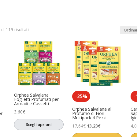
di 119 risultati
In offerta
(0)
dotto
Product Anno
Product Artista
0)
o
(0)
sa
(0)
Orphea Salvalana
ccessori
(2)
-25%
-
Foglietti Profumati per
Armadi e Cassetti
i
(0)
Orphea Salvalana al
Ca
3,60
€
er
Profumo di Fiori
Sa
Multipack 4 Pezzi
Igi
ori
(0)
Scegli opzioni
Il
Il
17,64
€
13,23
€
4,
sori
(0)
prezzo
prezzo