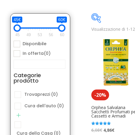
45€
60€
Visualizzazione di 1-12 
Disponibile
45
49
53
56
60
Disponibile
Categorie pro
In offerta
(0)
Trovaprezzi
(
Cura dell'aut
Categorie
prodotto
Cura della Ca
Elettronica A
Trovaprezzi
(0)
-20%
Libri e Fumett
Cura dell'auto
(0)
Orphea Salvalana
Sacchetti Profumati p
Cassetti e Armadi
Moda Access
Product Etichetta
Musica Acces
Il
Il
Valutato
6,08
€
4,86
€
Cura della Casa
(0)
5.00