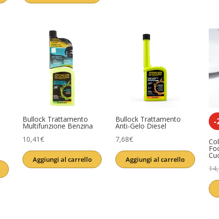
era:
è:
era:
è:
13,90€.
11,61€.
3,99€.
3,11€.
Bullock Trattamento
Bullock Trattamento
-
Multifunzione Benzina
Anti-Gelo Diesel
10,41
€
7,68
€
Col
Fo
Cu
Aggiungi al carrello
Aggiungi al carrello
14