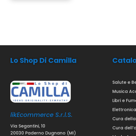
Lo Shop Di Camilla
Catal
Salute e B
Musica Ac
Libri e Fum
Elettronic
likEcommerce S.r.l.S.
Cura dell
Via Segantini, 10
Cura dell’
20030 Paderno Dugnano (MI)