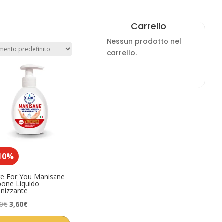
Carrello
Nessun prodotto nel
carrello.
10%
re For You Manisane
pone Liquido
enizzante
Il
Il
00
€
3,60
€
prezzo
prezzo