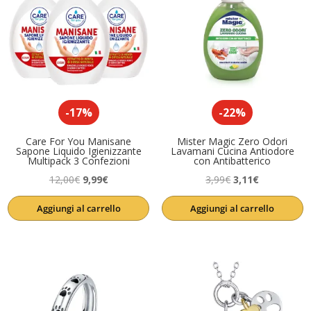
-17%
-22%
Care For You Manisane
Mister Magic Zero Odori
Sapone Liquido Igienizzante
Lavamani Cucina Antiodore
Multipack 3 Confezioni
con Antibatterico
Il
Il
Il
Il
12,00
€
9,99
€
3,99
€
3,11
€
prezzo
prezzo
prezzo
prezzo
Aggiungi al carrello
Aggiungi al carrello
originale
attuale
originale
attuale
era:
è:
era:
è:
12,00€.
9,99€.
3,99€.
3,11€.