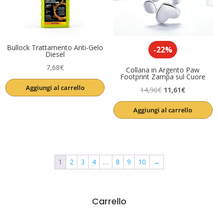
Bullock Trattamento Anti-Gelo
-22%
Diesel
7,68
€
Collana in Argento Paw
Footprint Zampa sul Cuore
Aggiungi al carrello
Il
Il
14,90
€
11,61
€
prezzo
prezzo
Aggiungi al carrello
originale
attuale
era:
è:
14,90€.
11,61€.
1
2
3
4
…
8
9
10
→
Carrello