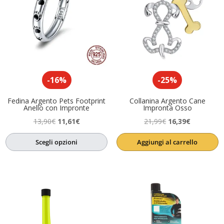
-16%
-25%
Fedina Argento Pets Footprint
Collanina Argento Cane
Anello con Impronte
Impronta Osso
Il
Il
Il
Il
13,90
€
11,61
€
21,99
€
16,39
€
prezzo
prezzo
prezzo
prezzo
Scegli opzioni
Aggiungi al carrello
originale
attuale
originale
attuale
era:
è:
era:
è:
13,90€.
11,61€.
21,99€.
16,39€.