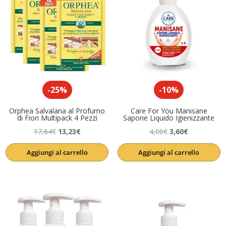
-25%
-10%
Orphea Salvalana al Profumo
Care For You Manisane
di Fiori Multipack 4 Pezzi
Sapone Liquido Igienizzante
Il
Il
Il
Il
17,64
€
13,23
€
4,00
€
3,60
€
prezzo
prezzo
prezzo
prezzo
Aggiungi al carrello
Aggiungi al carrello
originale
attuale
originale
attuale
era:
è:
era:
è:
17,64€.
13,23€.
4,00€.
3,60€.