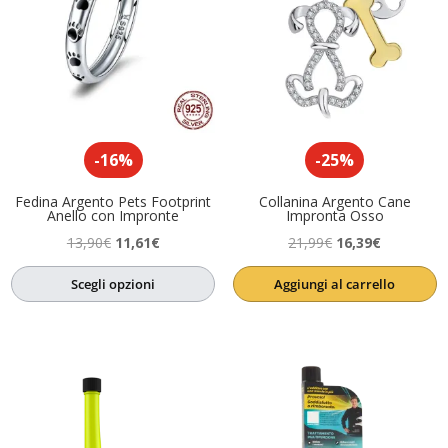
-16%
-25%
Fedina Argento Pets Footprint
Collanina Argento Cane
Anello con Impronte
Impronta Osso
Il
Il
Il
Il
13,90
€
11,61
€
21,99
€
16,39
€
prezzo
prezzo
prezzo
prezzo
Scegli opzioni
Aggiungi al carrello
originale
attuale
originale
attuale
era:
è:
era:
è:
13,90€.
11,61€.
21,99€.
16,39€.