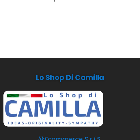
Lo Shop Di Camilla
likEcommerce S.r.l.S.