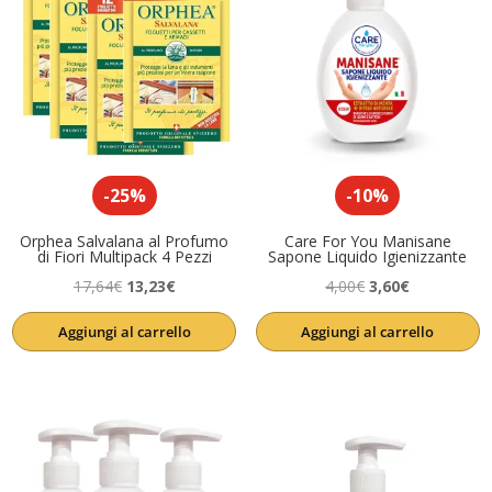
-25%
-10%
Orphea Salvalana al Profumo
Care For You Manisane
di Fiori Multipack 4 Pezzi
Sapone Liquido Igienizzante
Il
Il
Il
Il
17,64
€
13,23
€
4,00
€
3,60
€
prezzo
prezzo
prezzo
prezzo
Aggiungi al carrello
Aggiungi al carrello
originale
attuale
originale
attuale
era:
è:
era:
è:
17,64€.
13,23€.
4,00€.
3,60€.