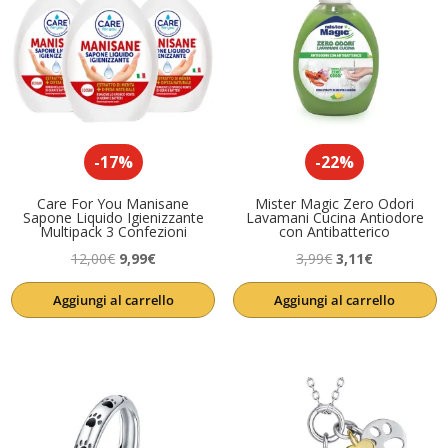
-17%
-22%
Care For You Manisane
Mister Magic Zero Odori
Sapone Liquido Igienizzante
Lavamani Cucina Antiodore
Multipack 3 Confezioni
con Antibatterico
Il
Il
Il
Il
12,00
€
9,99
€
3,99
€
3,11
€
prezzo
prezzo
prezzo
prezzo
Aggiungi al carrello
Aggiungi al carrello
originale
attuale
originale
attuale
era:
è:
era:
è:
12,00€.
9,99€.
3,99€.
3,11€.