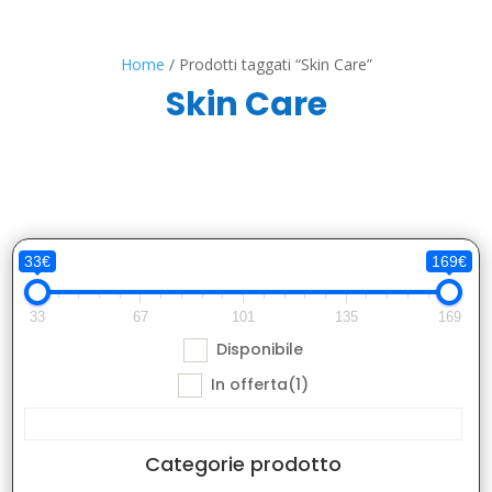
Home
/ Prodotti taggati “Skin Care”
Skin Care
33€
169€
33
67
101
135
169
Disponibile
In offerta
(1)
Categorie prodotto