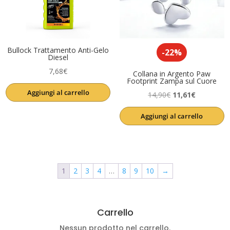
Bullock Trattamento Anti-Gelo
-22%
Diesel
7,68
€
Collana in Argento Paw
Footprint Zampa sul Cuore
Aggiungi al carrello
Il
Il
14,90
€
11,61
€
prezzo
prezzo
Aggiungi al carrello
originale
attuale
era:
è:
14,90€.
11,61€.
1
2
3
4
…
8
9
10
→
Carrello
Nessun prodotto nel carrello.