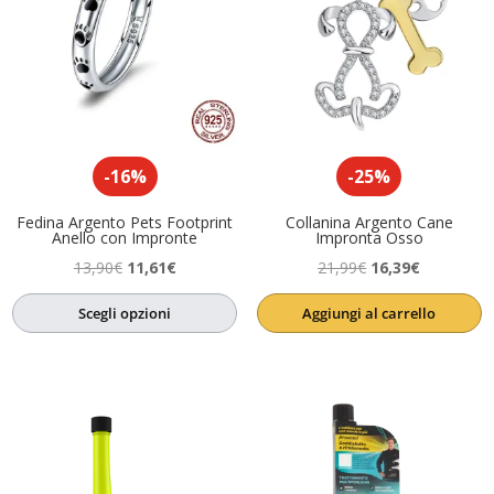
-16%
-25%
Fedina Argento Pets Footprint
Collanina Argento Cane
Anello con Impronte
Impronta Osso
Il
Il
Il
Il
13,90
€
11,61
€
21,99
€
16,39
€
prezzo
prezzo
prezzo
prezzo
Scegli opzioni
Aggiungi al carrello
originale
attuale
originale
attuale
era:
è:
era:
è:
13,90€.
11,61€.
21,99€.
16,39€.