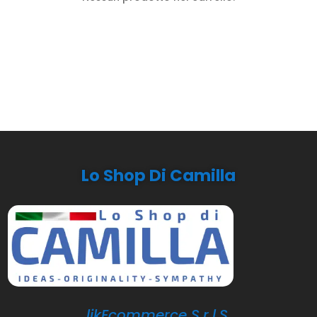
Lo Shop Di Camilla
likEcommerce S.r.l.S.