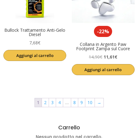
Bullock Trattamento Anti-Gelo
-22%
Diesel
7,68
€
Collana in Argento Paw
Footprint Zampa sul Cuore
Aggiungi al carrello
Il
Il
14,90
€
11,61
€
prezzo
prezzo
Aggiungi al carrello
originale
attuale
era:
è:
14,90€.
11,61€.
1
2
3
4
…
8
9
10
→
Carrello
Nessun prodotto nel carrello.