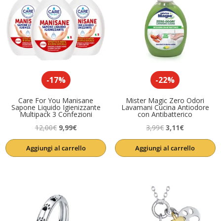
-17%
-22%
Care For You Manisane
Mister Magic Zero Odori
Sapone Liquido Igienizzante
Lavamani Cucina Antiodore
Multipack 3 Confezioni
con Antibatterico
Il
Il
Il
Il
12,00
€
9,99
€
3,99
€
3,11
€
prezzo
prezzo
prezzo
prezzo
Aggiungi al carrello
Aggiungi al carrello
originale
attuale
originale
attuale
era:
è:
era:
è:
12,00€.
9,99€.
3,99€.
3,11€.