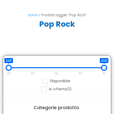
Home
/ Prodotti taggati “Pop Rock”
Pop Rock
44€
45€
44
44
45
45
45
Disponibile
In offerta
(1)
Categorie prodotto