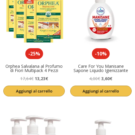
-25%
-10%
Orphea Salvalana al Profumo
Care For You Manisane
di Fiori Multipack 4 Pezzi
Sapone Liquido Igienizzante
Il
Il
Il
Il
17,64
€
13,23
€
4,00
€
3,60
€
prezzo
prezzo
prezzo
prezzo
Aggiungi al carrello
Aggiungi al carrello
originale
attuale
originale
attuale
era:
è:
era:
è:
17,64€.
13,23€.
4,00€.
3,60€.