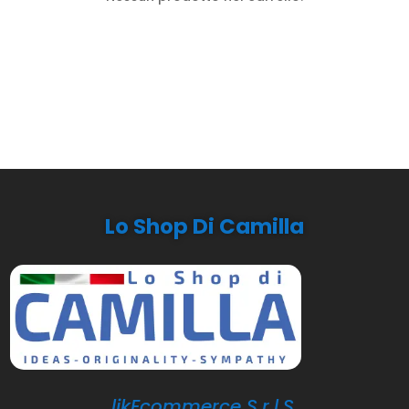
Lo Shop Di Camilla
likEcommerce S.r.l.S.