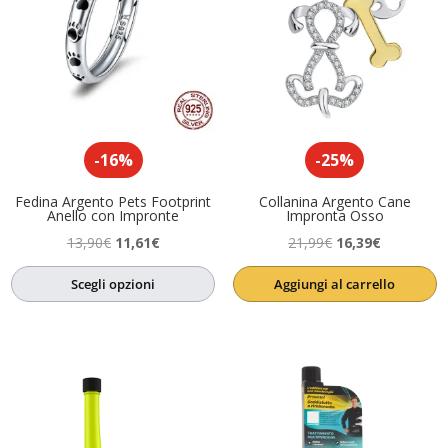
-16%
-25%
Fedina Argento Pets Footprint
Collanina Argento Cane
Anello con Impronte
Impronta Osso
Il
Il
Il
Il
13,90
€
11,61
€
21,99
€
16,39
€
prezzo
prezzo
prezzo
prezzo
Scegli opzioni
Aggiungi al carrello
originale
attuale
originale
attuale
era:
è:
era:
è:
13,90€.
11,61€.
21,99€.
16,39€.