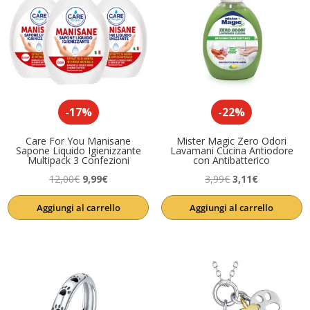
-17%
-22%
Care For You Manisane
Mister Magic Zero Odori
Sapone Liquido Igienizzante
Lavamani Cucina Antiodore
Multipack 3 Confezioni
con Antibatterico
Il
Il
Il
Il
12,00
€
9,99
€
3,99
€
3,11
€
prezzo
prezzo
prezzo
prezzo
Aggiungi al carrello
Aggiungi al carrello
originale
attuale
originale
attuale
era:
è:
era:
è:
12,00€.
9,99€.
3,99€.
3,11€.