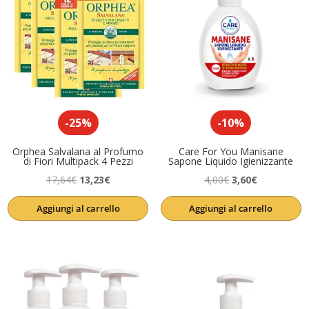
-25%
-10%
Orphea Salvalana al Profumo
Care For You Manisane
di Fiori Multipack 4 Pezzi
Sapone Liquido Igienizzante
Il
Il
Il
Il
17,64
€
13,23
€
4,00
€
3,60
€
prezzo
prezzo
prezzo
prezzo
Aggiungi al carrello
Aggiungi al carrello
originale
attuale
originale
attuale
era:
è:
era:
è:
17,64€.
13,23€.
4,00€.
3,60€.