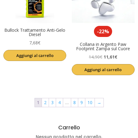
Bullock Trattamento Anti-Gelo
-22%
Diesel
7,68
€
Collana in Argento Paw
Footprint Zampa sul Cuore
Aggiungi al carrello
Il
Il
14,90
€
11,61
€
prezzo
prezzo
Aggiungi al carrello
originale
attuale
era:
è:
14,90€.
11,61€.
1
2
3
4
…
8
9
10
→
Carrello
Nessun prodotto nel carrello.