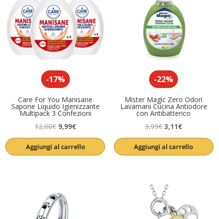
-17%
-22%
Care For You Manisane
Mister Magic Zero Odori
Sapone Liquido Igienizzante
Lavamani Cucina Antiodore
Multipack 3 Confezioni
con Antibatterico
Il
Il
Il
Il
12,00
€
9,99
€
3,99
€
3,11
€
prezzo
prezzo
prezzo
prezzo
Aggiungi al carrello
Aggiungi al carrello
originale
attuale
originale
attuale
era:
è:
era:
è:
12,00€.
9,99€.
3,99€.
3,11€.