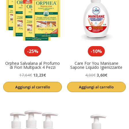
-25%
-10%
Orphea Salvalana al Profumo
Care For You Manisane
di Fiori Multipack 4 Pezzi
Sapone Liquido Igienizzante
Il
Il
Il
Il
17,64
€
13,23
€
4,00
€
3,60
€
prezzo
prezzo
prezzo
prezzo
Aggiungi al carrello
Aggiungi al carrello
originale
attuale
originale
attuale
era:
è:
era:
è:
17,64€.
13,23€.
4,00€.
3,60€.