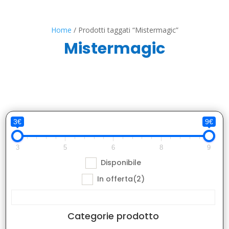
Home
/ Prodotti taggati “Mistermagic”
Mistermagic
3€
9€
3
5
6
8
9
Disponibile
In offerta
(2)
Categorie prodotto