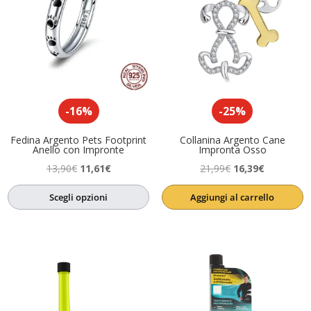
-16%
-25%
Fedina Argento Pets Footprint
Collanina Argento Cane
Anello con Impronte
Impronta Osso
Il
Il
Il
Il
13,90
€
11,61
€
21,99
€
16,39
€
prezzo
prezzo
prezzo
prezzo
Scegli opzioni
Aggiungi al carrello
originale
attuale
originale
attuale
era:
è:
era:
è:
13,90€.
11,61€.
21,99€.
16,39€.