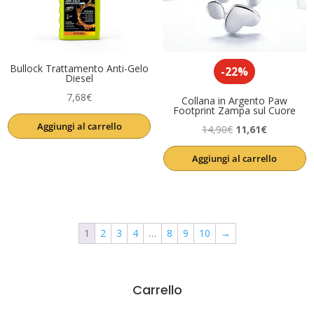
Bullock Trattamento Anti-Gelo
-22%
Diesel
7,68
€
Collana in Argento Paw
Footprint Zampa sul Cuore
Aggiungi al carrello
Il
Il
14,90
€
11,61
€
prezzo
prezzo
Aggiungi al carrello
originale
attuale
era:
è:
14,90€.
11,61€.
1
2
3
4
…
8
9
10
→
Carrello