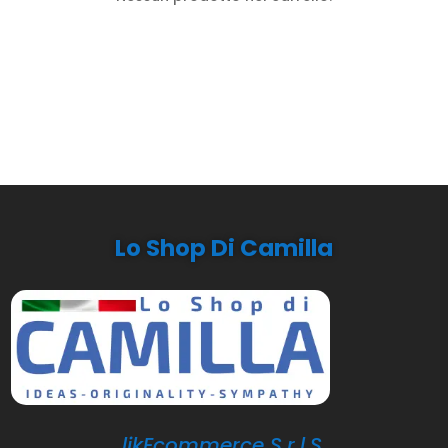
Lo Shop Di Camilla
likEcommerce S.r.l.S.