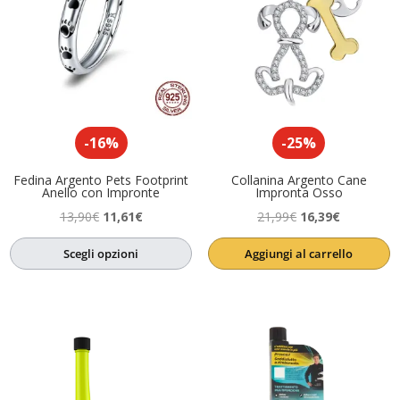
-16%
-25%
Fedina Argento Pets Footprint
Collanina Argento Cane
Anello con Impronte
Impronta Osso
Il
Il
Il
Il
13,90
€
11,61
€
21,99
€
16,39
€
prezzo
prezzo
prezzo
prezzo
Scegli opzioni
Aggiungi al carrello
originale
attuale
originale
attuale
era:
è:
era:
è:
13,90€.
11,61€.
21,99€.
16,39€.