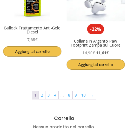
Bullock Trattamento Anti-Gelo
-22%
Diesel
7,68
€
Collana in Argento Paw
Footprint Zampa sul Cuore
Aggiungi al carrello
Il
Il
14,90
€
11,61
€
prezzo
prezzo
Aggiungi al carrello
originale
attuale
era:
è:
14,90€.
11,61€.
1
2
3
4
…
8
9
10
→
Carrello
Nessun prodotto nel carrello.