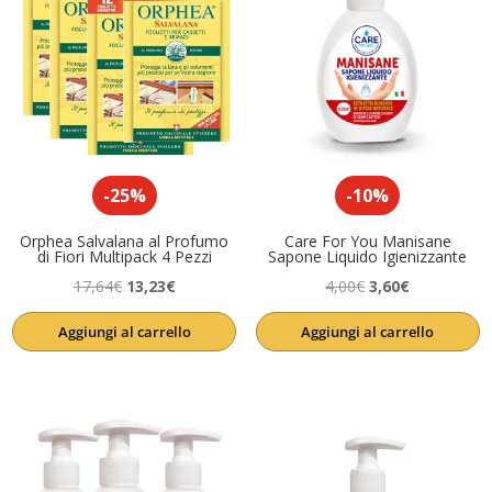
-25%
-10%
Orphea Salvalana al Profumo
Care For You Manisane
di Fiori Multipack 4 Pezzi
Sapone Liquido Igienizzante
Il
Il
Il
Il
17,64
€
13,23
€
4,00
€
3,60
€
prezzo
prezzo
prezzo
prezzo
Aggiungi al carrello
Aggiungi al carrello
originale
attuale
originale
attuale
era:
è:
era:
è:
17,64€.
13,23€.
4,00€.
3,60€.