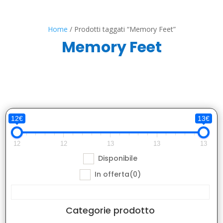
Home
/ Prodotti taggati “Memory Feet”
Memory Feet
12€
13€
12
12
13
13
13
Disponibile
In offerta
(0)
Categorie prodotto