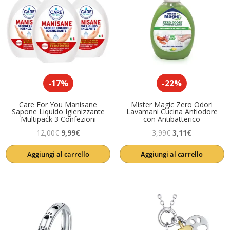
-17%
-22%
Care For You Manisane
Mister Magic Zero Odori
Sapone Liquido Igienizzante
Lavamani Cucina Antiodore
Multipack 3 Confezioni
con Antibatterico
Il
Il
Il
Il
12,00
€
9,99
€
3,99
€
3,11
€
prezzo
prezzo
prezzo
prezzo
Aggiungi al carrello
Aggiungi al carrello
originale
attuale
originale
attuale
era:
è:
era:
è:
12,00€.
9,99€.
3,99€.
3,11€.