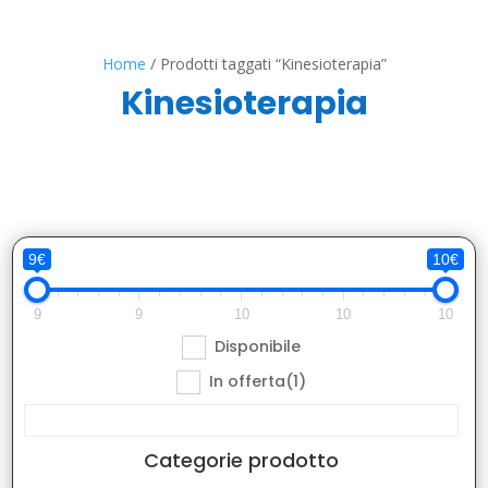
Home
/ Prodotti taggati “Kinesioterapia”
Kinesioterapia
9€
10€
9
9
10
10
10
Disponibile
In offerta
(1)
Categorie prodotto