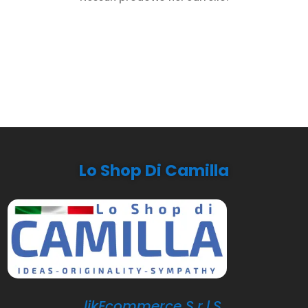
Lo Shop Di Camilla
likEcommerce S.r.l.S.