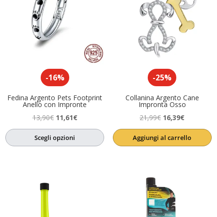
-16%
-25%
Fedina Argento Pets Footprint
Collanina Argento Cane
Anello con Impronte
Impronta Osso
Il
Il
Il
Il
13,90
€
11,61
€
21,99
€
16,39
€
prezzo
prezzo
prezzo
prezzo
Scegli opzioni
Aggiungi al carrello
originale
attuale
originale
attuale
era:
è:
era:
è:
13,90€.
11,61€.
21,99€.
16,39€.