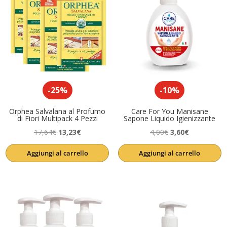
-25%
-10%
Orphea Salvalana al Profumo
Care For You Manisane
di Fiori Multipack 4 Pezzi
Sapone Liquido Igienizzante
Il
Il
Il
Il
17,64
€
13,23
€
4,00
€
3,60
€
prezzo
prezzo
prezzo
prezzo
Aggiungi al carrello
Aggiungi al carrello
originale
attuale
originale
attuale
era:
è:
era:
è:
17,64€.
13,23€.
4,00€.
3,60€.