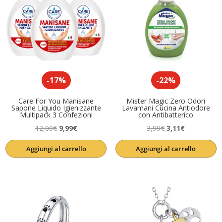
-17%
-22%
Care For You Manisane
Mister Magic Zero Odori
Sapone Liquido Igienizzante
Lavamani Cucina Antiodore
Multipack 3 Confezioni
con Antibatterico
Il
Il
Il
Il
12,00
€
9,99
€
3,99
€
3,11
€
prezzo
prezzo
prezzo
prezzo
Aggiungi al carrello
Aggiungi al carrello
originale
attuale
originale
attuale
era:
è:
era:
è:
12,00€.
9,99€.
3,99€.
3,11€.