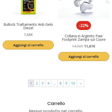
Bullock Trattamento Anti-Gelo
-22%
Diesel
7,68
€
Collana in Argento Paw
Footprint Zampa sul Cuore
Aggiungi al carrello
Il
Il
14,90
€
11,61
€
prezzo
prezzo
Aggiungi al carrello
originale
attuale
era:
è:
14,90€.
11,61€.
1
2
3
4
…
8
9
10
→
Carrello
Nessun prodotto nel carrello.