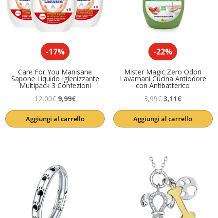
-17%
-22%
Care For You Manisane
Mister Magic Zero Odori
Sapone Liquido Igienizzante
Lavamani Cucina Antiodore
Multipack 3 Confezioni
con Antibatterico
Il
Il
Il
Il
12,00
€
9,99
€
3,99
€
3,11
€
prezzo
prezzo
prezzo
prezzo
Aggiungi al carrello
Aggiungi al carrello
originale
attuale
originale
attuale
era:
è:
era:
è:
12,00€.
9,99€.
3,99€.
3,11€.