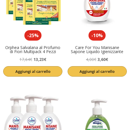
-25%
-10%
Orphea Salvalana al Profumo
Care For You Manisane
di Fiori Multipack 4 Pezzi
Sapone Liquido Igienizzante
Il
Il
Il
Il
17,64
€
13,23
€
4,00
€
3,60
€
prezzo
prezzo
prezzo
prezzo
Aggiungi al carrello
Aggiungi al carrello
originale
attuale
originale
attuale
era:
è:
era:
è:
17,64€.
13,23€.
4,00€.
3,60€.