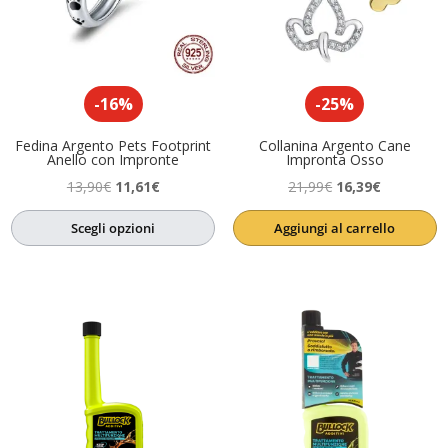
-16%
-25%
Fedina Argento Pets Footprint
Collanina Argento Cane
Anello con Impronte
Impronta Osso
Il
Il
Il
Il
13,90
€
11,61
€
21,99
€
16,39
€
prezzo
prezzo
prezzo
prezzo
Scegli opzioni
Aggiungi al carrello
originale
attuale
originale
attuale
era:
è:
era:
è:
13,90€.
11,61€.
21,99€.
16,39€.