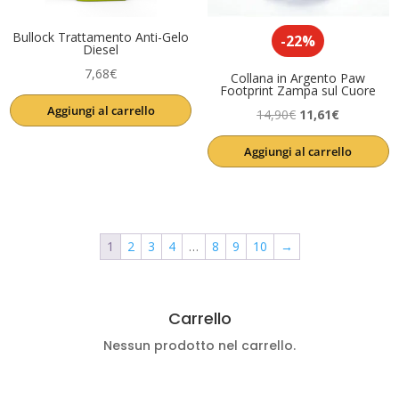
Bullock Trattamento Anti-Gelo
-22%
Diesel
7,68
€
Collana in Argento Paw
Footprint Zampa sul Cuore
Aggiungi al carrello
Il
Il
14,90
€
11,61
€
prezzo
prezzo
Aggiungi al carrello
originale
attuale
era:
è:
14,90€.
11,61€.
1
2
3
4
…
8
9
10
→
Carrello
Nessun prodotto nel carrello.