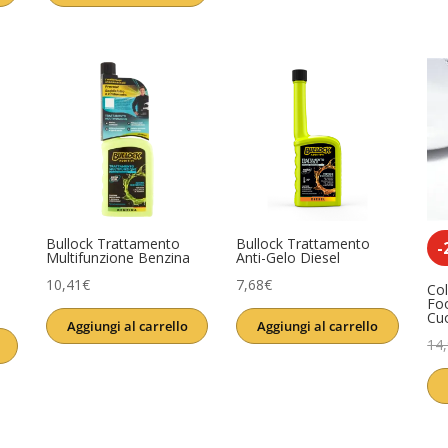
era:
è:
era:
è:
13,90€.
11,61€.
3,99€.
3,11€.
Bullock Trattamento
Bullock Trattamento
-
Multifunzione Benzina
Anti-Gelo Diesel
10,41
€
7,68
€
Col
Fo
Cu
Aggiungi al carrello
Aggiungi al carrello
14