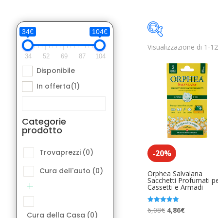
34€
104€
Visualizzazione di 1-12 
Disponibile
34
52
69
87
104
Disponibile
Categorie pro
In offerta
(1)
Trovaprezzi
(
Cura dell'aut
Categorie
prodotto
Cura della Ca
Elettronica A
Trovaprezzi
(0)
-20%
Libri e Fumett
Cura dell'auto
(0)
Orphea Salvalana
Sacchetti Profumati p
Cassetti e Armadi
Moda Access
Product Etichetta
Musica Acces
Il
Il
Valutato
6,08
€
4,86
€
Cura della Casa
(0)
5.00