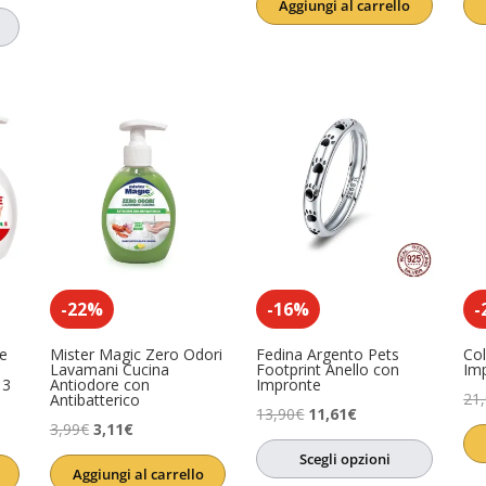
Aggiungi al carrello
originale
attuale
era:
è:
essere
(4)
17,64€.
13,23€.
-22%
-16%
-
e
Mister Magic Zero Odori
Fedina Argento Pets
Col
Lavamani Cucina
Footprint Anello con
Im
 3
Antiodore con
Impronte
21
Antibatterico
Il
Il
13,90
€
11,61
€
Il
Il
3,99
€
3,11
€
prezzo
prezzo
prezzo
prezzo
Scegli opzioni
originale
attuale
Aggiungi al carrello
originale
attuale