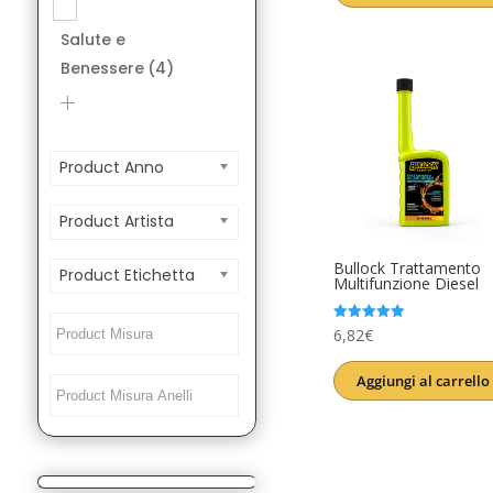
era:
è:
Salute e
12,00€.
9,99€.
Benessere
(4)
Product Anno
Product Artista
Bullock Trattamento
Product Etichetta
Multifunzione Diesel
Valutato
6,82
€
5.00
su 5
Aggiungi al carrello