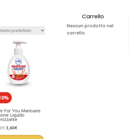
Carrello
Nessun prodotto nel
carrello.
10%
re For You Manisane
pone Liquido
enizzante
Il
Il
00
€
3,60
€
prezzo
prezzo