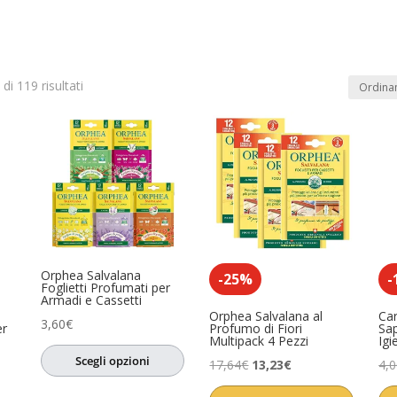
di 119 risultati
In offerta
(1)
dotto
Product Anno
Product Artista
0)
o
(0)
sa
(0)
Orphea Salvalana
ccessori
(0)
-25%
-
Foglietti Profumati per
Armadi e Cassetti
i
(0)
Orphea Salvalana al
Ca
3,60
€
er
Profumo di Fiori
Sa
Multipack 4 Pezzi
Igi
ori
(0)
Scegli opzioni
Il
Il
17,64
€
13,23
€
4,
sori
(0)
prezzo
prezzo