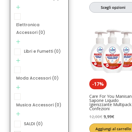
su 5
prezzo
prezzo
SALDI
(0)
Scegli opzioni
originale
attuale
Salute e Ben
era:
è:
Elettronica
6,08€.
4,86€.
Accessori
(0)
Libri e Fumetti
(0)
Moda Accessori
(0)
-17%
Care For You Manisan
Sapone Liquido
Igienizzante Multipack
Musica Accessori
(0)
Confezioni
Il
Il
12,00
€
9,99
€
SALDI
(0)
prezzo
prezzo
Aggiungi al carrello
originale
attuale