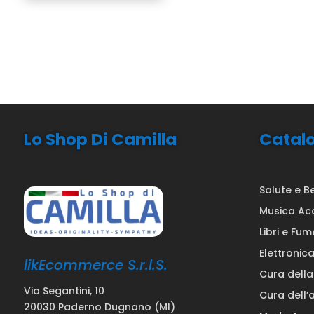
Lo Shop Di Camilla
Catal
Salute e B
Musica Ac
Libri e Fum
Elettronic
likEcommerce S.r.l.S.
Cura dell
Via Segantini, 10
Cura dell’
20030 Paderno Dugnano (MI)