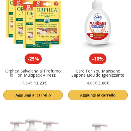
-25%
-10%
Orphea Salvalana al Profumo
Care For You Manisane
di Fiori Multipack 4 Pezzi
Sapone Liquido Igienizzante
Il
Il
Il
Il
17,64
€
13,23
€
4,00
€
3,60
€
prezzo
prezzo
prezzo
prezzo
Aggiungi al carrello
Aggiungi al carrello
originale
attuale
originale
attuale
era:
è:
era:
è:
17,64€.
13,23€.
4,00€.
3,60€.