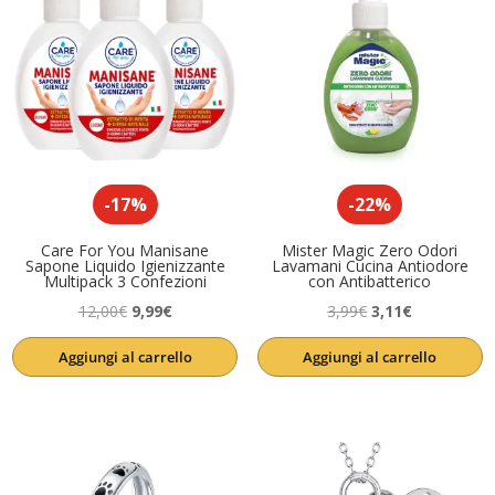
-17%
-22%
Care For You Manisane
Mister Magic Zero Odori
Sapone Liquido Igienizzante
Lavamani Cucina Antiodore
Multipack 3 Confezioni
con Antibatterico
Il
Il
Il
Il
12,00
€
9,99
€
3,99
€
3,11
€
prezzo
prezzo
prezzo
prezzo
Aggiungi al carrello
Aggiungi al carrello
originale
attuale
originale
attuale
era:
è:
era:
è:
12,00€.
9,99€.
3,99€.
3,11€.