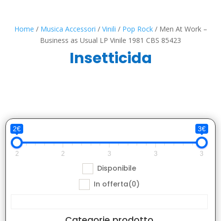
Home
/
Musica Accessori
/
Vinili
/
Pop Rock
/ Men At Work –
Business as Usual LP Vinile 1981 CBS 85423
Insetticida
2€
3€
2
2
3
3
3
Disponibile
In offerta
(0)
Categorie prodotto