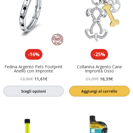
-16%
-25%
Fedina Argento Pets Footprint
Collanina Argento Cane
Anello con Impronte
Impronta Osso
Il
Il
Il
Il
13,90
€
11,61
€
21,99
€
16,39
€
prezzo
prezzo
prezzo
prezzo
Scegli opzioni
Aggiungi al carrello
originale
attuale
originale
attuale
era:
è:
era:
è:
13,90€.
11,61€.
21,99€.
16,39€.