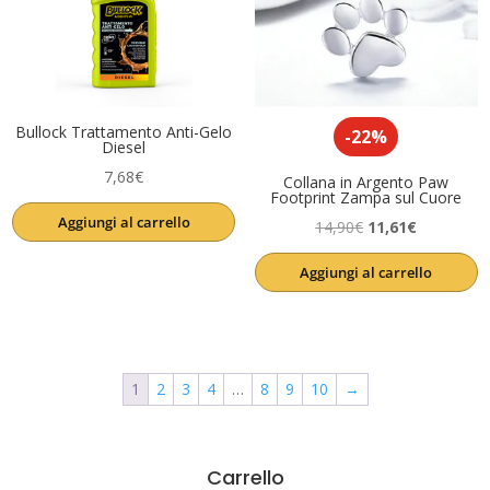
Bullock Trattamento Anti-Gelo
-22%
Diesel
7,68
€
Collana in Argento Paw
Footprint Zampa sul Cuore
Aggiungi al carrello
Il
Il
14,90
€
11,61
€
prezzo
prezzo
Aggiungi al carrello
originale
attuale
era:
è:
14,90€.
11,61€.
1
2
3
4
…
8
9
10
→
Carrello