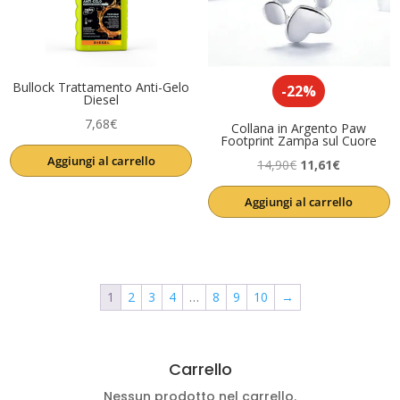
Bullock Trattamento Anti-Gelo
-22%
Diesel
7,68
€
Collana in Argento Paw
Footprint Zampa sul Cuore
Aggiungi al carrello
Il
Il
14,90
€
11,61
€
prezzo
prezzo
Aggiungi al carrello
originale
attuale
era:
è:
14,90€.
11,61€.
1
2
3
4
…
8
9
10
→
Carrello
Nessun prodotto nel carrello.