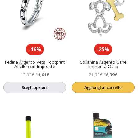
-16%
-25%
Fedina Argento Pets Footprint
Collanina Argento Cane
Anello con Impronte
Impronta Osso
Il
Il
Il
Il
13,90
€
11,61
€
21,99
€
16,39
€
prezzo
prezzo
prezzo
prezzo
Scegli opzioni
Aggiungi al carrello
originale
attuale
originale
attuale
era:
è:
era:
è:
13,90€.
11,61€.
21,99€.
16,39€.