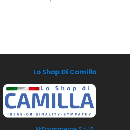
Lo Shop Di Camilla
likEcommerce S.r.l.S.