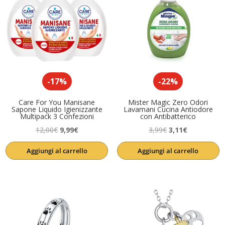
-17%
-22%
Care For You Manisane
Mister Magic Zero Odori
Sapone Liquido Igienizzante
Lavamani Cucina Antiodore
Multipack 3 Confezioni
con Antibatterico
Il
Il
Il
Il
12,00
€
9,99
€
3,99
€
3,11
€
prezzo
prezzo
prezzo
prezzo
Aggiungi al carrello
Aggiungi al carrello
originale
attuale
originale
attuale
era:
è:
era:
è:
12,00€.
9,99€.
3,99€.
3,11€.