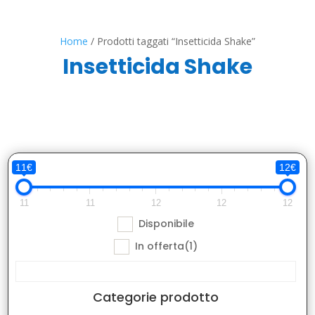
Home
/ Prodotti taggati “Insetticida Shake”
Insetticida Shake
11€
12€
11
11
12
12
12
Disponibile
In offerta
(1)
Categorie prodotto