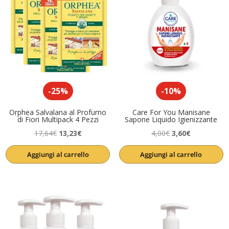
-25%
-10%
Orphea Salvalana al Profumo
Care For You Manisane
di Fiori Multipack 4 Pezzi
Sapone Liquido Igienizzante
Il
Il
Il
Il
17,64
€
13,23
€
4,00
€
3,60
€
prezzo
prezzo
prezzo
prezzo
Aggiungi al carrello
Aggiungi al carrello
originale
attuale
originale
attuale
era:
è:
era:
è:
17,64€.
13,23€.
4,00€.
3,60€.