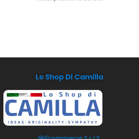
Lo Shop Di Camilla
likEcommerce S.r.l.S.