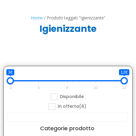
Home
/ Prodotti taggati “Igienizzante”
Igienizzante
3€
12€
3
5
8
10
12
Disponibile
In offerta
(4)
Categorie prodotto