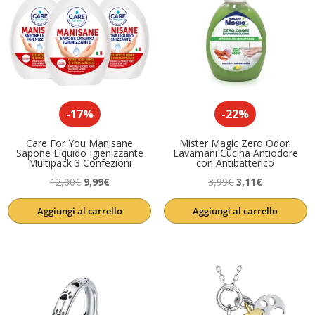
-17%
-22%
Care For You Manisane
Mister Magic Zero Odori
Sapone Liquido Igienizzante
Lavamani Cucina Antiodore
Multipack 3 Confezioni
con Antibatterico
Il
Il
Il
Il
12,00
€
9,99
€
3,99
€
3,11
€
prezzo
prezzo
prezzo
prezzo
Aggiungi al carrello
Aggiungi al carrello
originale
attuale
originale
attuale
era:
è:
era:
è:
12,00€.
9,99€.
3,99€.
3,11€.