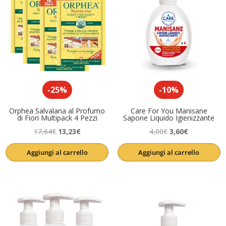
-25%
-10%
Orphea Salvalana al Profumo
Care For You Manisane
di Fiori Multipack 4 Pezzi
Sapone Liquido Igienizzante
Il
Il
Il
Il
17,64
€
13,23
€
4,00
€
3,60
€
prezzo
prezzo
prezzo
prezzo
Aggiungi al carrello
Aggiungi al carrello
originale
attuale
originale
attuale
era:
è:
era:
è:
17,64€.
13,23€.
4,00€.
3,60€.