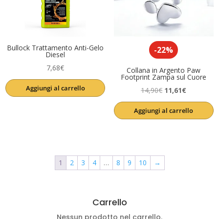
Bullock Trattamento Anti-Gelo
-22%
Diesel
7,68
€
Collana in Argento Paw
Footprint Zampa sul Cuore
Aggiungi al carrello
Il
Il
14,90
€
11,61
€
prezzo
prezzo
Aggiungi al carrello
originale
attuale
era:
è:
14,90€.
11,61€.
1
2
3
4
…
8
9
10
→
Carrello
Nessun prodotto nel carrello.