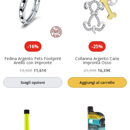
-16%
-25%
Fedina Argento Pets Footprint
Collanina Argento Cane
Anello con Impronte
Impronta Osso
Il
Il
Il
Il
13,90
€
11,61
€
21,99
€
16,39
€
prezzo
prezzo
prezzo
prezzo
Scegli opzioni
Aggiungi al carrello
originale
attuale
originale
attuale
era:
è:
era:
è:
13,90€.
11,61€.
21,99€.
16,39€.