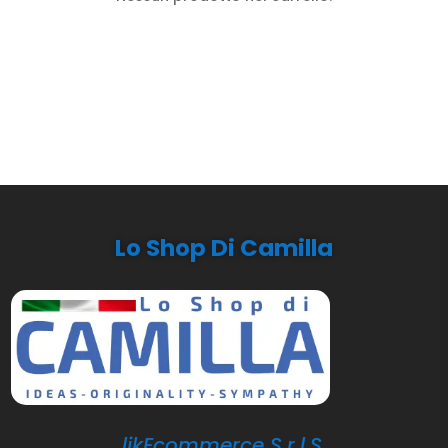
Lo Shop Di Camilla
likEcommerce S.r.l.S.