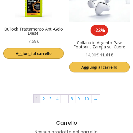
Bullock Trattamento Anti-Gelo
-22%
Diesel
7,68
€
Collana in Argento Paw
Footprint Zampa sul Cuore
Aggiungi al carrello
Il
Il
14,90
€
11,61
€
prezzo
prezzo
Aggiungi al carrello
originale
attuale
era:
è:
14,90€.
11,61€.
1
2
3
4
…
8
9
10
→
Carrello
Nessun prodotto nel carrello.