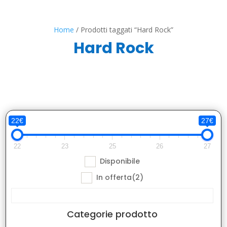
Home
/ Prodotti taggati “Hard Rock”
Hard Rock
22€
27€
22
23
25
26
27
Disponibile
In offerta
(2)
Categorie prodotto