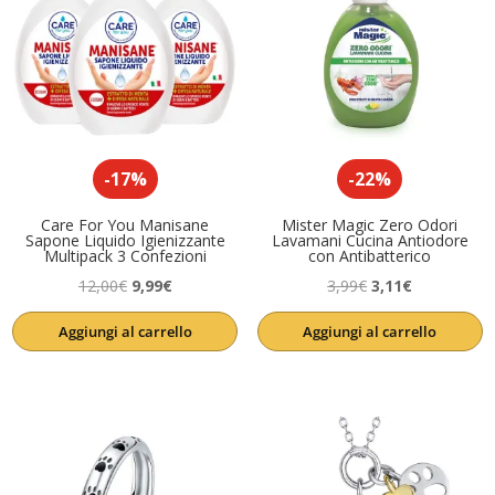
-17%
-22%
Care For You Manisane
Mister Magic Zero Odori
Sapone Liquido Igienizzante
Lavamani Cucina Antiodore
Multipack 3 Confezioni
con Antibatterico
Il
Il
Il
Il
12,00
€
9,99
€
3,99
€
3,11
€
prezzo
prezzo
prezzo
prezzo
Aggiungi al carrello
Aggiungi al carrello
originale
attuale
originale
attuale
era:
è:
era:
è:
12,00€.
9,99€.
3,99€.
3,11€.