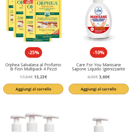
-25%
-10%
Orphea Salvalana al Profumo
Care For You Manisane
di Fiori Multipack 4 Pezzi
Sapone Liquido Igienizzante
Il
Il
Il
Il
17,64
€
13,23
€
4,00
€
3,60
€
prezzo
prezzo
prezzo
prezzo
Aggiungi al carrello
Aggiungi al carrello
originale
attuale
originale
attuale
era:
è:
era:
è:
17,64€.
13,23€.
4,00€.
3,60€.