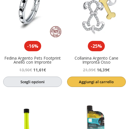
-16%
-25%
Fedina Argento Pets Footprint
Collanina Argento Cane
Anello con Impronte
Impronta Osso
Il
Il
Il
Il
13,90
€
11,61
€
21,99
€
16,39
€
prezzo
prezzo
prezzo
prezzo
Scegli opzioni
Aggiungi al carrello
originale
attuale
originale
attuale
era:
è:
era:
è:
13,90€.
11,61€.
21,99€.
16,39€.