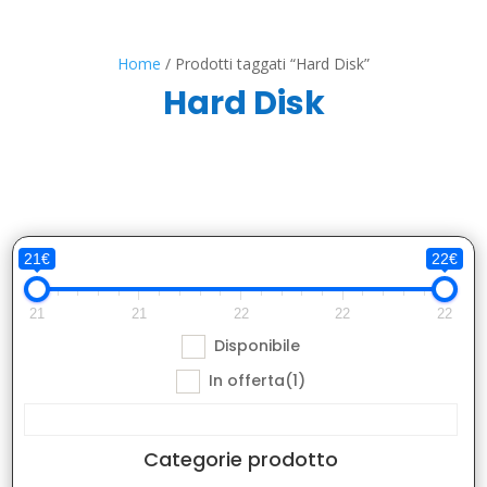
Home
/ Prodotti taggati “Hard Disk”
Hard Disk
21€
22€
21
21
22
22
22
Disponibile
In offerta
(1)
Categorie prodotto