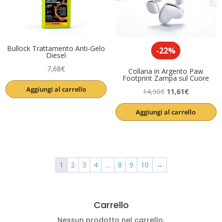
Bullock Trattamento Anti-Gelo
-22%
Diesel
7,68
€
Collana in Argento Paw
Footprint Zampa sul Cuore
Aggiungi al carrello
Il
Il
14,90
€
11,61
€
prezzo
prezzo
Aggiungi al carrello
originale
attuale
era:
è:
14,90€.
11,61€.
1
2
3
4
…
8
9
10
→
Carrello
Nessun prodotto nel carrello.