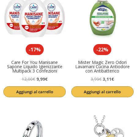
-17%
-22%
Care For You Manisane
Mister Magic Zero Odori
Sapone Liquido Igienizzante
Lavamani Cucina Antiodore
Multipack 3 Confezioni
con Antibatterico
Il
Il
Il
Il
12,00
€
9,99
€
3,99
€
3,11
€
prezzo
prezzo
prezzo
prezzo
Aggiungi al carrello
Aggiungi al carrello
originale
attuale
originale
attuale
era:
è:
era:
è:
12,00€.
9,99€.
3,99€.
3,11€.