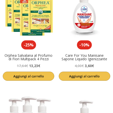
-25%
-10%
Orphea Salvalana al Profumo
Care For You Manisane
di Fiori Multipack 4 Pezzi
Sapone Liquido Igienizzante
Il
Il
Il
Il
17,64
€
13,23
€
4,00
€
3,60
€
prezzo
prezzo
prezzo
prezzo
Aggiungi al carrello
Aggiungi al carrello
originale
attuale
originale
attuale
era:
è:
era:
è:
17,64€.
13,23€.
4,00€.
3,60€.