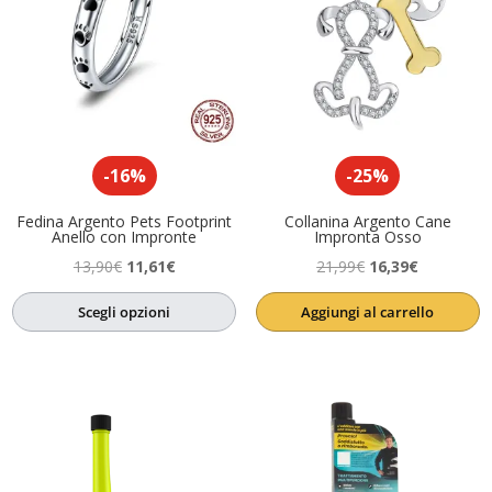
-16%
-25%
Fedina Argento Pets Footprint
Collanina Argento Cane
Anello con Impronte
Impronta Osso
Il
Il
Il
Il
13,90
€
11,61
€
21,99
€
16,39
€
prezzo
prezzo
prezzo
prezzo
Scegli opzioni
Aggiungi al carrello
originale
attuale
originale
attuale
era:
è:
era:
è:
13,90€.
11,61€.
21,99€.
16,39€.