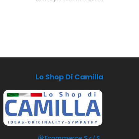
Lo Shop Di Camilla
likEcommerce S.r.l.S.