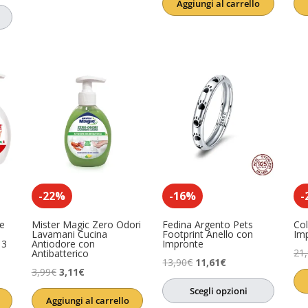
Aggiungi al carrello
originale
attuale
era:
è:
essere
(0)
17,64€.
13,23€.
-22%
-16%
-
e
Mister Magic Zero Odori
Fedina Argento Pets
Col
Lavamani Cucina
Footprint Anello con
Im
 3
Antiodore con
Impronte
21
Antibatterico
Il
Il
13,90
€
11,61
€
Il
Il
3,99
€
3,11
€
prezzo
prezzo
prezzo
prezzo
Scegli opzioni
originale
attuale
Aggiungi al carrello
originale
attuale