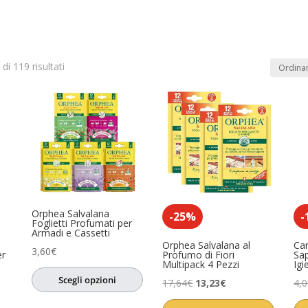
di 119 risultati
In offerta
(1)
dotto
Product Anno
Product Artista
0)
o
(0)
sa
(0)
Orphea Salvalana
ccessori
(0)
-25%
-
Foglietti Profumati per
Armadi e Cassetti
i
(0)
Orphea Salvalana al
Ca
3,60
€
er
Profumo di Fiori
Sa
Multipack 4 Pezzi
Igi
ori
(1)
Scegli opzioni
Il
Il
17,64
€
13,23
€
4,
sori
(0)
prezzo
prezzo