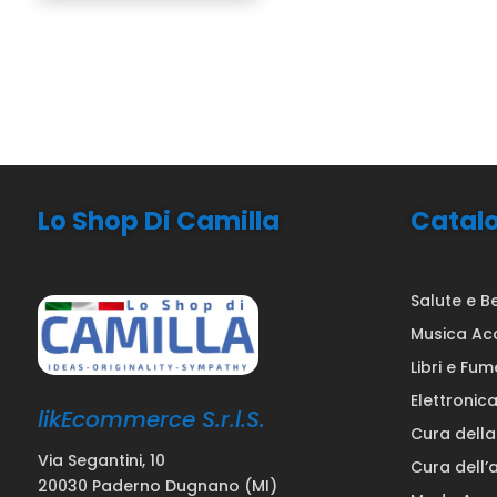
Lo Shop Di Camilla
Catal
Salute e B
Musica Ac
Libri e Fum
Elettronic
likEcommerce S.r.l.S.
Cura dell
Via Segantini, 10
Cura dell’
20030 Paderno Dugnano (MI)