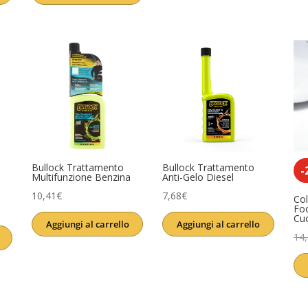
era:
è:
era:
è:
13,90€.
11,61€.
3,99€.
3,11€.
Bullock Trattamento
Bullock Trattamento
-
Multifunzione Benzina
Anti-Gelo Diesel
10,41
€
7,68
€
Col
Fo
Cu
Aggiungi al carrello
Aggiungi al carrello
14