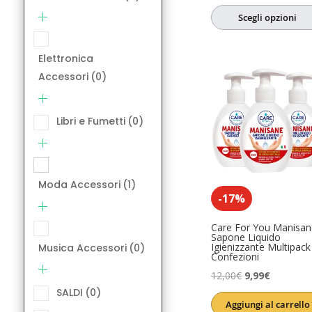
su 5
prezzo
prezzo
SALDI
(0)
Scegli opzioni
originale
attuale
Salute e Ben
era:
è:
Elettronica
6,08€.
4,86€.
Accessori
(0)
Libri e Fumetti
(0)
Moda Accessori
(1)
-17%
Care For You Manisan
Sapone Liquido
Igienizzante Multipack
Musica Accessori
(0)
Confezioni
Il
Il
12,00
€
9,99
€
SALDI
(0)
prezzo
prezzo
Aggiungi al carrello
originale
attuale