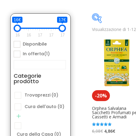
16€
17€
Visualizzazione di 1-12 
Disponibile
16
16
17
17
17
Disponibile
Categorie pro
In offerta
(1)
Trovaprezzi
(
Cura dell'aut
Categorie
prodotto
Cura della Ca
Elettronica A
Trovaprezzi
(0)
-20%
Libri e Fumett
Cura dell'auto
(0)
Orphea Salvalana
Sacchetti Profumati p
Cassetti e Armadi
Moda Access
Product Etichetta
Musica Acces
Il
Il
Valutato
6,08
€
4,86
€
Cura della Casa
(0)
5.00