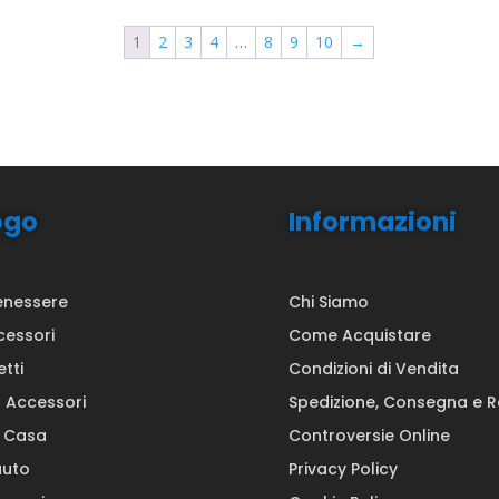
1
2
3
4
…
8
9
10
→
ogo
Informazioni
enessere
Chi Siamo
cessori
Come Acquistare
etti
Condizioni di Vendita
a Accessori
Spedizione, Consegna e 
a Casa
Controversie Online
auto
Privacy Policy