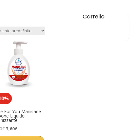
Carrello
10%
re For You Manisane
pone Liquido
enizzante
Il
Il
00
€
3,60
€
prezzo
prezzo