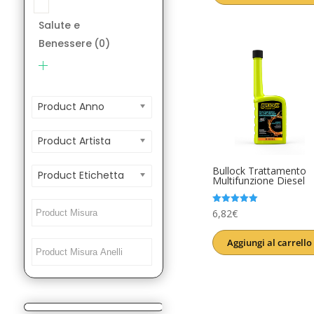
era:
è:
Salute e
12,00€.
9,99€.
Benessere
(0)
Product Anno
Product Artista
Bullock Trattamento
Product Etichetta
Multifunzione Diesel
Valutato
6,82
€
5.00
su 5
Aggiungi al carrello