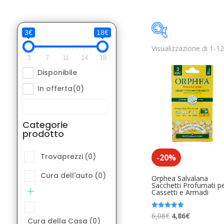
3€
18€
Visualizzazione di 1-12 
Disponibile
3
7
11
14
18
Disponibile
Categorie pro
In offerta
(0)
Trovaprezzi
(
Cura dell'aut
Categorie
prodotto
Cura della Ca
Elettronica A
Trovaprezzi
(0)
-20%
Libri e Fumett
Cura dell'auto
(0)
Orphea Salvalana
Sacchetti Profumati p
Cassetti e Armadi
Moda Access
Product Etichetta
Musica Acces
Il
Il
Valutato
6,08
€
4,86
€
Cura della Casa
(0)
5.00