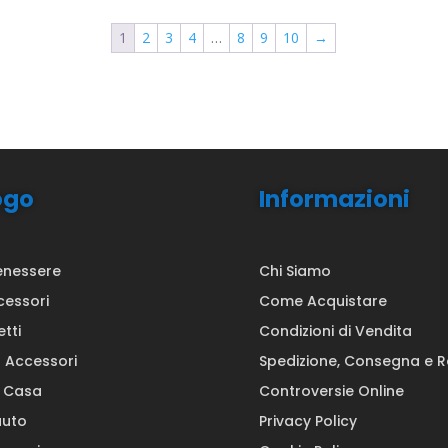
1
2
3
4
…
8
9
10
→
ogo
Informazioni
enessere
Chi Siamo
cessori
Come Acquistare
etti
Condizioni di Vendita
a Accessori
Spedizione, Consegna e 
a Casa
Controversie Online
auto
Privacy Policy