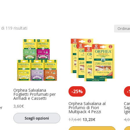
di 119 risultati
In offerta
(0)
dotto
Product Anno
Product Artista
0)
o
(0)
sa
(0)
Orphea Salvalana
ccessori
(0)
-25%
-
Foglietti Profumati per
Armadi e Cassetti
i
(0)
Orphea Salvalana al
Ca
3,60
€
er
Profumo di Fiori
Sa
Multipack 4 Pezzi
Igi
ori
(0)
Scegli opzioni
Il
Il
17,64
€
13,23
€
4,
sori
(0)
prezzo
prezzo