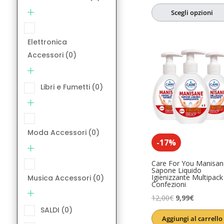
su 5
prezzo
prezzo
SALDI
(0)
Scegli opzioni
originale
attuale
Salute e Ben
era:
è:
Elettronica
6,08€.
4,86€.
Accessori
(0)
Libri e Fumetti
(0)
Moda Accessori
(0)
-17%
Care For You Manisan
Sapone Liquido
Igienizzante Multipack
Musica Accessori
(0)
Confezioni
Il
Il
12,00
€
9,99
€
SALDI
(0)
prezzo
prezzo
Aggiungi al carrello
originale
attuale