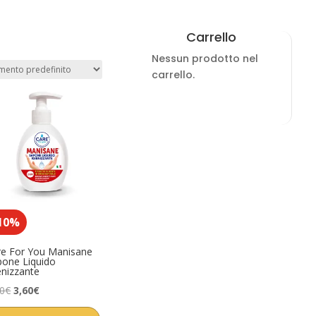
Carrello
Nessun prodotto nel
carrello.
10%
re For You Manisane
pone Liquido
enizzante
Il
Il
00
€
3,60
€
prezzo
prezzo