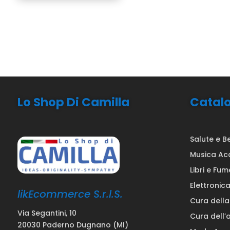
Lo Shop Di Camilla
Catal
Salute e B
Musica Ac
Libri e Fum
Elettronic
likEcommerce S.r.l.S.
Cura dell
Via Segantini, 10
Cura dell’
20030 Paderno Dugnano (MI)