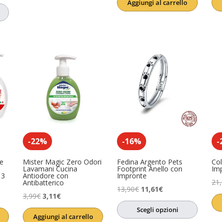
Aggiungi al carrello
originale
attuale
era:
è:
essere
(0)
17,64€.
13,23€.
-22%
-16%
-
e
Mister Magic Zero Odori
Fedina Argento Pets
Col
Lavamani Cucina
Footprint Anello con
Im
 3
Antiodore con
Impronte
21
Antibatterico
Il
Il
13,90
€
11,61
€
Il
Il
3,99
€
3,11
€
prezzo
prezzo
prezzo
prezzo
Scegli opzioni
originale
attuale
Aggiungi al carrello
originale
attuale