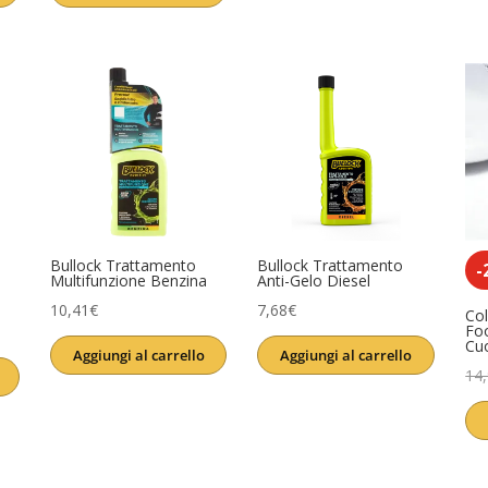
era:
è:
era:
è:
13,90€.
11,61€.
3,99€.
3,11€.
Bullock Trattamento
Bullock Trattamento
-
Multifunzione Benzina
Anti-Gelo Diesel
10,41
€
7,68
€
Col
Fo
Cu
Aggiungi al carrello
Aggiungi al carrello
14