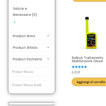
era:
è:
Salute e
12,00€.
9,99€.
Benessere
(0)
Product Anno
Product Artista
Bullock Trattamento
Product Etichetta
Multifunzione Diesel
Valutato
6,82
€
5.00
su 5
Aggiungi al carrello