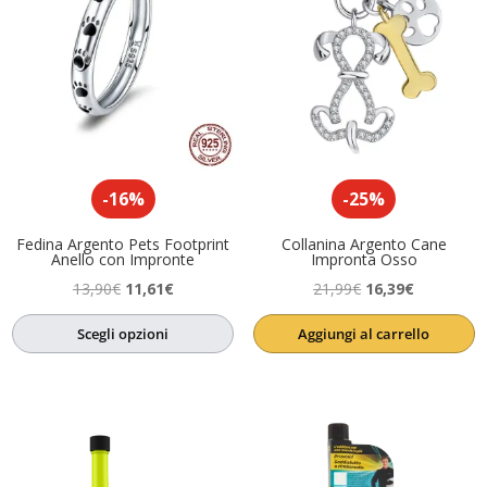
-16%
-25%
Fedina Argento Pets Footprint
Collanina Argento Cane
Anello con Impronte
Impronta Osso
Il
Il
Il
Il
13,90
€
11,61
€
21,99
€
16,39
€
prezzo
prezzo
prezzo
prezzo
Scegli opzioni
Aggiungi al carrello
originale
attuale
originale
attuale
era:
è:
era:
è:
13,90€.
11,61€.
21,99€.
16,39€.