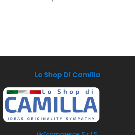
Lo Shop Di Camilla
likEcommerce S.r.l.S.