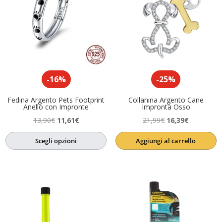
-16%
-25%
Fedina Argento Pets Footprint
Collanina Argento Cane
Anello con Impronte
Impronta Osso
Il
Il
Il
Il
13,90
€
11,61
€
21,99
€
16,39
€
prezzo
prezzo
prezzo
prezzo
Scegli opzioni
Aggiungi al carrello
originale
attuale
originale
attuale
era:
è:
era:
è:
13,90€.
11,61€.
21,99€.
16,39€.