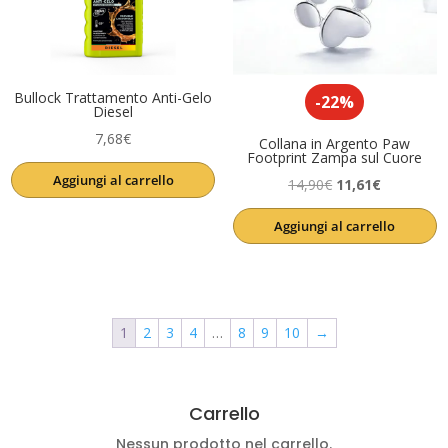
Bullock Trattamento Anti-Gelo
-22%
Diesel
7,68
€
Collana in Argento Paw
Footprint Zampa sul Cuore
Aggiungi al carrello
Il
Il
14,90
€
11,61
€
prezzo
prezzo
Aggiungi al carrello
originale
attuale
era:
è:
14,90€.
11,61€.
1
2
3
4
…
8
9
10
→
Carrello
Nessun prodotto nel carrello.