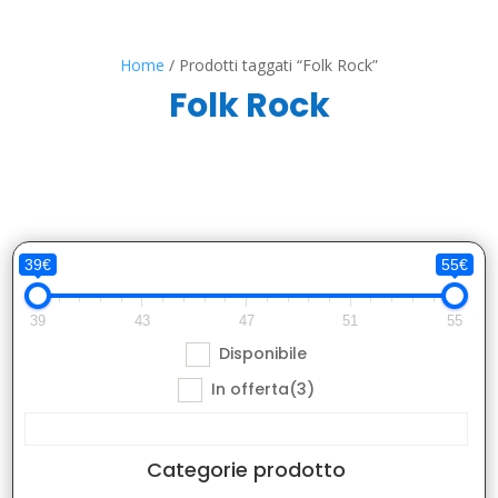
Home
/ Prodotti taggati “Folk Rock”
Folk Rock
39€
55€
39
43
47
51
55
Disponibile
In offerta
(3)
Categorie prodotto