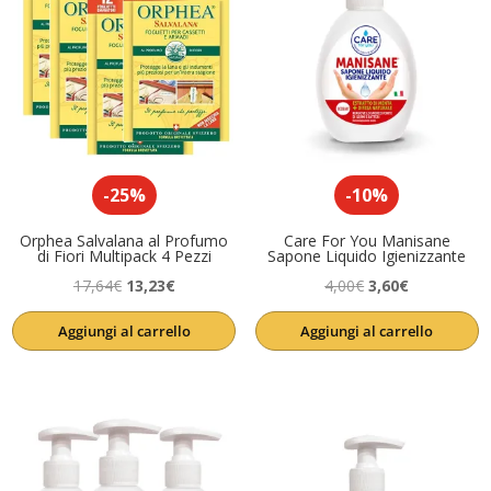
-25%
-10%
Orphea Salvalana al Profumo
Care For You Manisane
di Fiori Multipack 4 Pezzi
Sapone Liquido Igienizzante
Il
Il
Il
Il
17,64
€
13,23
€
4,00
€
3,60
€
prezzo
prezzo
prezzo
prezzo
Aggiungi al carrello
Aggiungi al carrello
originale
attuale
originale
attuale
era:
è:
era:
è:
17,64€.
13,23€.
4,00€.
3,60€.