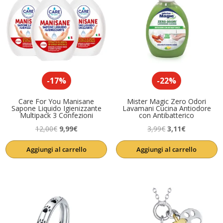
-17%
-22%
Care For You Manisane
Mister Magic Zero Odori
Sapone Liquido Igienizzante
Lavamani Cucina Antiodore
Multipack 3 Confezioni
con Antibatterico
Il
Il
Il
Il
12,00
€
9,99
€
3,99
€
3,11
€
prezzo
prezzo
prezzo
prezzo
Aggiungi al carrello
Aggiungi al carrello
originale
attuale
originale
attuale
era:
è:
era:
è:
12,00€.
9,99€.
3,99€.
3,11€.