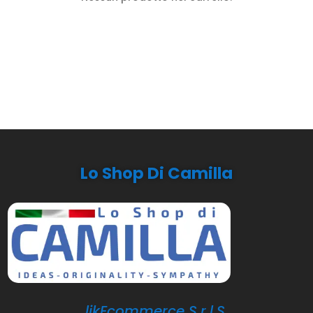
Lo Shop Di Camilla
likEcommerce S.r.l.S.