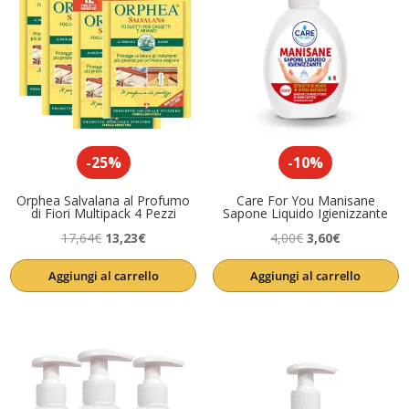
-25%
-10%
Orphea Salvalana al Profumo
Care For You Manisane
di Fiori Multipack 4 Pezzi
Sapone Liquido Igienizzante
Il
Il
Il
Il
17,64
€
13,23
€
4,00
€
3,60
€
prezzo
prezzo
prezzo
prezzo
Aggiungi al carrello
Aggiungi al carrello
originale
attuale
originale
attuale
era:
è:
era:
è:
17,64€.
13,23€.
4,00€.
3,60€.