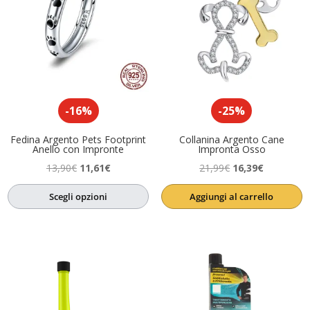
-16%
-25%
Fedina Argento Pets Footprint
Collanina Argento Cane
Anello con Impronte
Impronta Osso
Il
Il
Il
Il
13,90
€
11,61
€
21,99
€
16,39
€
prezzo
prezzo
prezzo
prezzo
Scegli opzioni
Aggiungi al carrello
originale
attuale
originale
attuale
era:
è:
era:
è:
13,90€.
11,61€.
21,99€.
16,39€.