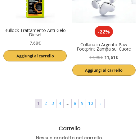
Bullock Trattamento Anti-Gelo
-22%
Diesel
7,68
€
Collana in Argento Paw
Footprint Zampa sul Cuore
Aggiungi al carrello
Il
Il
14,90
€
11,61
€
prezzo
prezzo
Aggiungi al carrello
originale
attuale
era:
è:
14,90€.
11,61€.
1
2
3
4
…
8
9
10
→
Carrello
Nessun prodotto nel carrello.