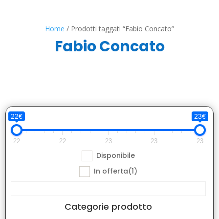
Home
/ Prodotti taggati “Fabio Concato”
Fabio Concato
22€
23€
22
22
23
23
23
Disponibile
In offerta
(1)
Categorie prodotto