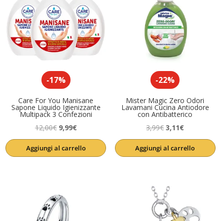
-17%
-22%
Care For You Manisane
Mister Magic Zero Odori
Sapone Liquido Igienizzante
Lavamani Cucina Antiodore
Multipack 3 Confezioni
con Antibatterico
Il
Il
Il
Il
12,00
€
9,99
€
3,99
€
3,11
€
prezzo
prezzo
prezzo
prezzo
Aggiungi al carrello
Aggiungi al carrello
originale
attuale
originale
attuale
era:
è:
era:
è:
12,00€.
9,99€.
3,99€.
3,11€.