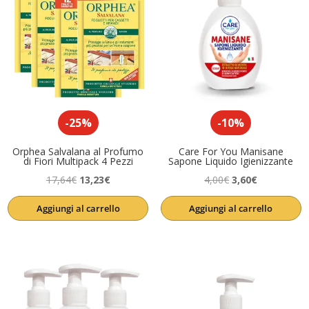
-25%
-10%
Orphea Salvalana al Profumo
Care For You Manisane
di Fiori Multipack 4 Pezzi
Sapone Liquido Igienizzante
Il
Il
Il
Il
17,64
€
13,23
€
4,00
€
3,60
€
prezzo
prezzo
prezzo
prezzo
Aggiungi al carrello
Aggiungi al carrello
originale
attuale
originale
attuale
era:
è:
era:
è:
17,64€.
13,23€.
4,00€.
3,60€.