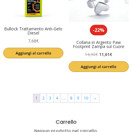
Bullock Trattamento Anti-Gelo
-22%
Diesel
7,68
€
Collana in Argento Paw
Footprint Zampa sul Cuore
Aggiungi al carrello
Il
Il
14,90
€
11,61
€
prezzo
prezzo
Aggiungi al carrello
originale
attuale
era:
è:
14,90€.
11,61€.
1
2
3
4
…
8
9
10
→
Carrello
Nessun prodotto nel carrello.