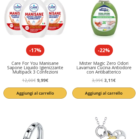
-17%
-22%
Care For You Manisane
Mister Magic Zero Odori
Sapone Liquido Igienizzante
Lavamani Cucina Antiodore
Multipack 3 Confezioni
con Antibatterico
Il
Il
Il
Il
12,00
€
9,99
€
3,99
€
3,11
€
prezzo
prezzo
prezzo
prezzo
Aggiungi al carrello
Aggiungi al carrello
originale
attuale
originale
attuale
era:
è:
era:
è:
12,00€.
9,99€.
3,99€.
3,11€.