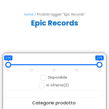
Home
/ Prodotti taggati “Epic Records”
Epic Records
22€
27€
22
23
25
26
27
Disponibile
In offerta
(2)
Categorie prodotto