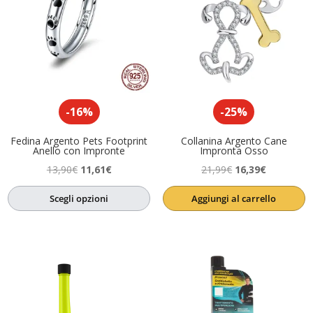
-16%
-25%
Fedina Argento Pets Footprint
Collanina Argento Cane
Anello con Impronte
Impronta Osso
Il
Il
Il
Il
13,90
€
11,61
€
21,99
€
16,39
€
prezzo
prezzo
prezzo
prezzo
Scegli opzioni
Aggiungi al carrello
originale
attuale
originale
attuale
era:
è:
era:
è:
13,90€.
11,61€.
21,99€.
16,39€.