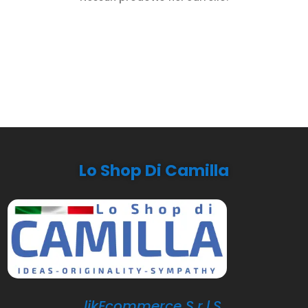
Lo Shop Di Camilla
likEcommerce S.r.l.S.