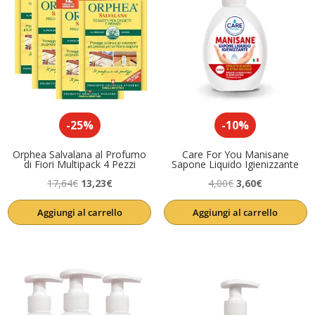
-25%
-10%
Orphea Salvalana al Profumo
Care For You Manisane
di Fiori Multipack 4 Pezzi
Sapone Liquido Igienizzante
Il
Il
Il
Il
17,64
€
13,23
€
4,00
€
3,60
€
prezzo
prezzo
prezzo
prezzo
Aggiungi al carrello
Aggiungi al carrello
originale
attuale
originale
attuale
era:
è:
era:
è:
17,64€.
13,23€.
4,00€.
3,60€.