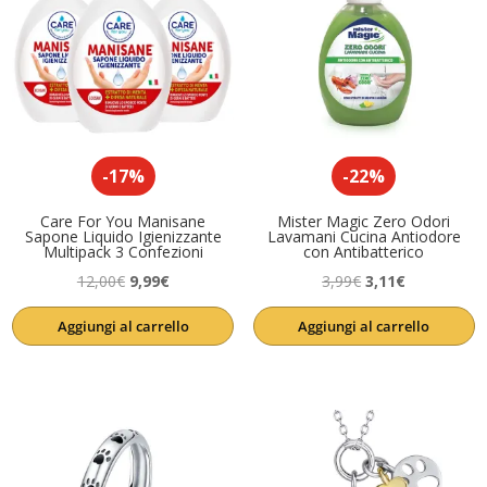
-17%
-22%
Care For You Manisane
Mister Magic Zero Odori
Sapone Liquido Igienizzante
Lavamani Cucina Antiodore
Multipack 3 Confezioni
con Antibatterico
Il
Il
Il
Il
12,00
€
9,99
€
3,99
€
3,11
€
prezzo
prezzo
prezzo
prezzo
Aggiungi al carrello
Aggiungi al carrello
originale
attuale
originale
attuale
era:
è:
era:
è:
12,00€.
9,99€.
3,99€.
3,11€.