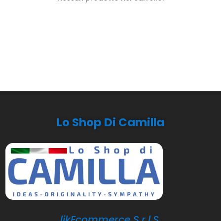
Lo Shop Di Camilla
likEcommerce S.r.l.S.