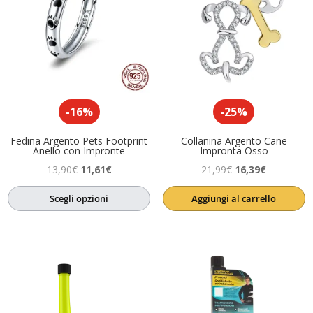
-16%
-25%
Fedina Argento Pets Footprint
Collanina Argento Cane
Anello con Impronte
Impronta Osso
Il
Il
Il
Il
13,90
€
11,61
€
21,99
€
16,39
€
prezzo
prezzo
prezzo
prezzo
Scegli opzioni
Aggiungi al carrello
originale
attuale
originale
attuale
era:
è:
era:
è:
13,90€.
11,61€.
21,99€.
16,39€.