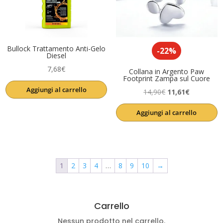
Bullock Trattamento Anti-Gelo
-22%
Diesel
7,68
€
Collana in Argento Paw
Footprint Zampa sul Cuore
Aggiungi al carrello
Il
Il
14,90
€
11,61
€
prezzo
prezzo
Aggiungi al carrello
originale
attuale
era:
è:
14,90€.
11,61€.
1
2
3
4
…
8
9
10
→
Carrello
Nessun prodotto nel carrello.