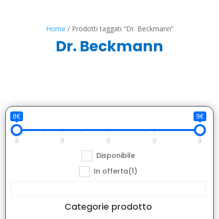
Home
/ Prodotti taggati “Dr. Beckmann”
Dr. Beckmann
8€
9€
8
8
9
9
9
Disponibile
In offerta
(1)
Categorie prodotto