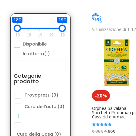
18€
19€
Visualizzazione di 1-12 
Disponibile
18
18
19
19
19
Disponibile
Categorie pro
In offerta
(1)
Trovaprezzi
(
Cura dell'aut
Categorie
prodotto
Cura della Ca
Elettronica A
Trovaprezzi
(0)
-20%
Libri e Fumett
Cura dell'auto
(0)
Orphea Salvalana
Sacchetti Profumati p
Cassetti e Armadi
Moda Access
Product Etichetta
Musica Acces
Il
Il
Valutato
6,08
€
4,86
€
Cura della Casa
(0)
5.00