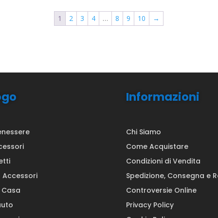
1
2
3
4
…
8
9
10
→
ogo
Informazioni
enessere
Chi Siamo
cessori
Come Acquistare
etti
Condizioni di Vendita
a Accessori
Spedizione, Consegna e 
a Casa
Controversie Online
auto
Privacy Policy