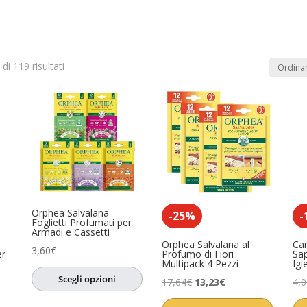
di 119 risultati
In offerta
(1)
dotto
Product Anno
Product Artista
0)
o
(0)
sa
(0)
Orphea Salvalana
ccessori
(0)
-25%
-
Foglietti Profumati per
Armadi e Cassetti
i
(0)
Orphea Salvalana al
Ca
3,60
€
er
Profumo di Fiori
Sa
Multipack 4 Pezzi
Igi
ori
(0)
Scegli opzioni
Il
Il
17,64
€
13,23
€
4,
sori
(1)
prezzo
prezzo