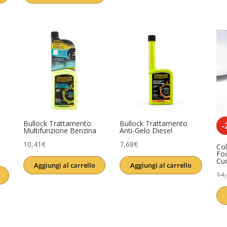
era:
è:
era:
è:
13,90€.
11,61€.
3,99€.
3,11€.
Bullock Trattamento
Bullock Trattamento
-
Multifunzione Benzina
Anti-Gelo Diesel
10,41
€
7,68
€
Col
Fo
Cu
Aggiungi al carrello
Aggiungi al carrello
14