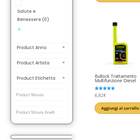
era:
è:
Salute e
12,00€.
9,99€.
Benessere
(0)
Product Anno
Product Artista
Bullock Trattamento
Product Etichetta
Multifunzione Diesel
Valutato
6,82
€
5.00
su 5
Aggiungi al carrello