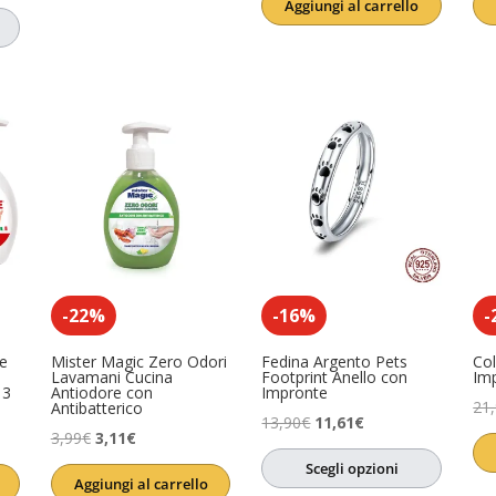
Aggiungi al carrello
originale
attuale
era:
è:
essere
(0)
17,64€.
13,23€.
-22%
-16%
-
e
Mister Magic Zero Odori
Fedina Argento Pets
Col
Lavamani Cucina
Footprint Anello con
Im
 3
Antiodore con
Impronte
21
Antibatterico
Il
Il
13,90
€
11,61
€
Il
Il
3,99
€
3,11
€
prezzo
prezzo
prezzo
prezzo
Scegli opzioni
originale
attuale
Aggiungi al carrello
originale
attuale