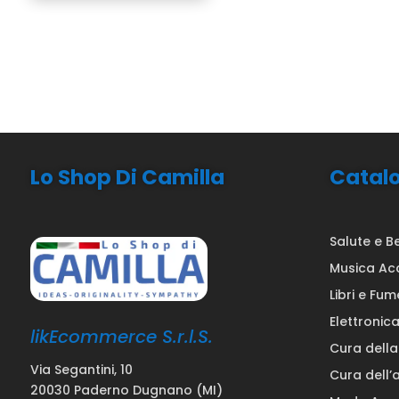
Lo Shop Di Camilla
Catal
Salute e B
Musica Ac
Libri e Fum
Elettronic
likEcommerce S.r.l.S.
Cura dell
Via Segantini, 10
Cura dell’
20030 Paderno Dugnano (MI)