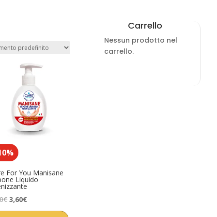
Carrello
Nessun prodotto nel
carrello.
10%
re For You Manisane
pone Liquido
enizzante
Il
Il
00
€
3,60
€
prezzo
prezzo