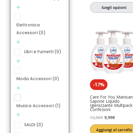
su 5
prezzo
prezzo
SALDI
(0)
Scegli opzioni
originale
attuale
Salute e Ben
era:
è:
Elettronica
6,08€.
4,86€.
Accessori
(0)
Libri e Fumetti
(0)
Moda Accessori
(0)
-17%
Care For You Manisan
Sapone Liquido
Igienizzante Multipack
Musica Accessori
(1)
Confezioni
Il
Il
12,00
€
9,99
€
SALDI
(0)
prezzo
prezzo
Aggiungi al carrello
originale
attuale