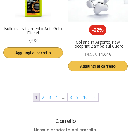
Bullock Trattamento Anti-Gelo
-22%
Diesel
7,68
€
Collana in Argento Paw
Footprint Zampa sul Cuore
Aggiungi al carrello
Il
Il
14,90
€
11,61
€
prezzo
prezzo
Aggiungi al carrello
originale
attuale
era:
è:
14,90€.
11,61€.
1
2
3
4
…
8
9
10
→
Carrello
Nessun prodotto nel carrello.