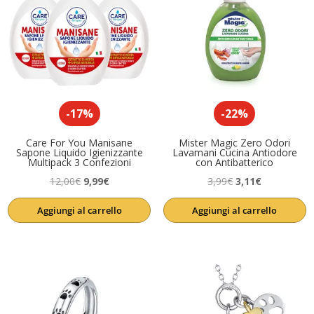
-17%
-22%
Care For You Manisane
Mister Magic Zero Odori
Sapone Liquido Igienizzante
Lavamani Cucina Antiodore
Multipack 3 Confezioni
con Antibatterico
Il
Il
Il
Il
12,00
€
9,99
€
3,99
€
3,11
€
prezzo
prezzo
prezzo
prezzo
Aggiungi al carrello
Aggiungi al carrello
originale
attuale
originale
attuale
era:
è:
era:
è:
12,00€.
9,99€.
3,99€.
3,11€.