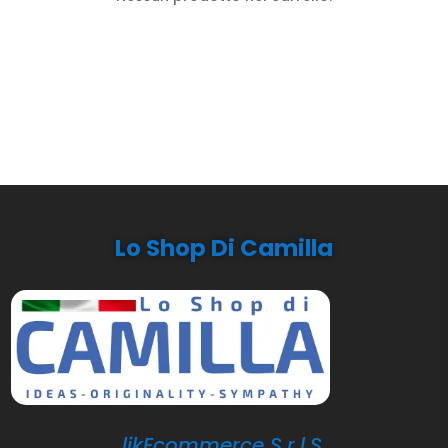
Lo Shop Di Camilla
likEcommerce S.r.l.S.