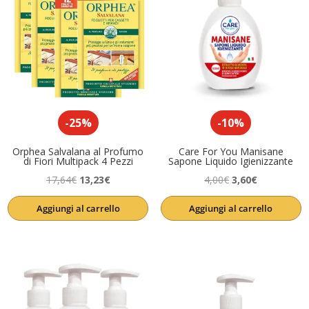
-25%
-10%
Orphea Salvalana al Profumo
Care For You Manisane
di Fiori Multipack 4 Pezzi
Sapone Liquido Igienizzante
Il
Il
Il
Il
17,64
€
13,23
€
4,00
€
3,60
€
prezzo
prezzo
prezzo
prezzo
Aggiungi al carrello
Aggiungi al carrello
originale
attuale
originale
attuale
era:
è:
era:
è:
17,64€.
13,23€.
4,00€.
3,60€.