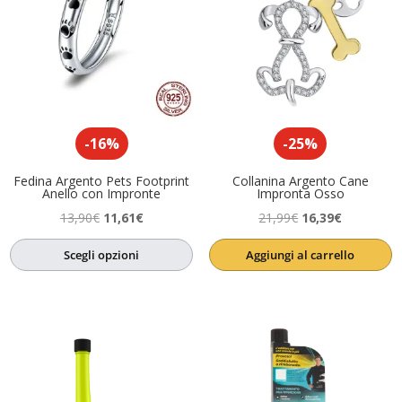
-16%
-25%
Fedina Argento Pets Footprint
Collanina Argento Cane
Anello con Impronte
Impronta Osso
Il
Il
Il
Il
13,90
€
11,61
€
21,99
€
16,39
€
prezzo
prezzo
prezzo
prezzo
Scegli opzioni
Aggiungi al carrello
originale
attuale
originale
attuale
era:
è:
era:
è:
13,90€.
11,61€.
21,99€.
16,39€.