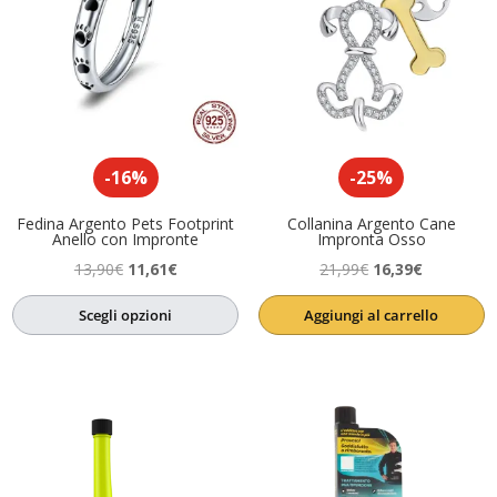
-16%
-25%
Fedina Argento Pets Footprint
Collanina Argento Cane
Anello con Impronte
Impronta Osso
Il
Il
Il
Il
13,90
€
11,61
€
21,99
€
16,39
€
prezzo
prezzo
prezzo
prezzo
Scegli opzioni
Aggiungi al carrello
originale
attuale
originale
attuale
era:
è:
era:
è:
13,90€.
11,61€.
21,99€.
16,39€.