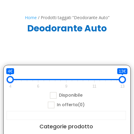
Home
/ Prodotti taggati “Deodorante Auto”
Deodorante Auto
4€
13€
4
6
9
11
13
Disponibile
In offerta
(0)
Categorie prodotto