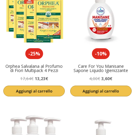
-25%
-10%
Orphea Salvalana al Profumo
Care For You Manisane
di Fiori Multipack 4 Pezzi
Sapone Liquido Igienizzante
Il
Il
Il
Il
17,64
€
13,23
€
4,00
€
3,60
€
prezzo
prezzo
prezzo
prezzo
Aggiungi al carrello
Aggiungi al carrello
originale
attuale
originale
attuale
era:
è:
era:
è:
17,64€.
13,23€.
4,00€.
3,60€.