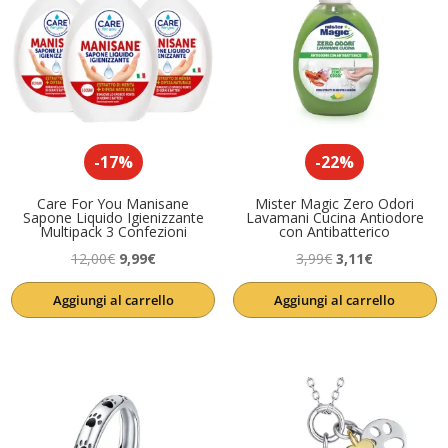
-17%
-22%
Care For You Manisane
Mister Magic Zero Odori
Sapone Liquido Igienizzante
Lavamani Cucina Antiodore
Multipack 3 Confezioni
con Antibatterico
Il
Il
Il
Il
12,00
€
9,99
€
3,99
€
3,11
€
prezzo
prezzo
prezzo
prezzo
Aggiungi al carrello
Aggiungi al carrello
originale
attuale
originale
attuale
era:
è:
era:
è:
12,00€.
9,99€.
3,99€.
3,11€.