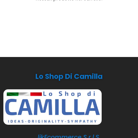
Lo Shop Di Camilla
likEcommerce S.r.l.S.