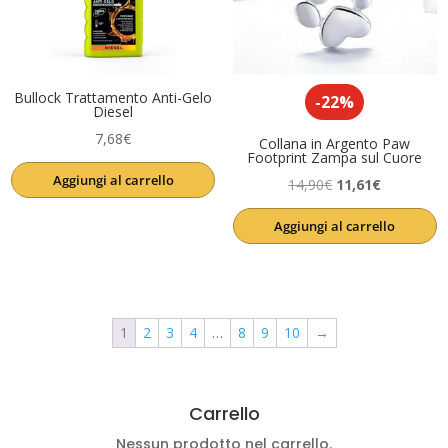
Bullock Trattamento Anti-Gelo
-22%
Diesel
7,68
€
Collana in Argento Paw
Footprint Zampa sul Cuore
Aggiungi al carrello
Il
Il
14,90
€
11,61
€
prezzo
prezzo
Aggiungi al carrello
originale
attuale
era:
è:
14,90€.
11,61€.
1
2
3
4
…
8
9
10
→
Carrello
Nessun prodotto nel carrello.