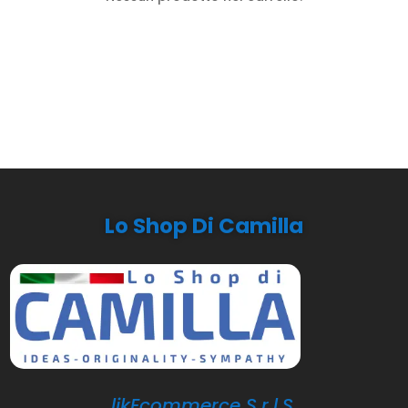
Lo Shop Di Camilla
likEcommerce S.r.l.S.