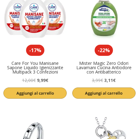
-17%
-22%
Care For You Manisane
Mister Magic Zero Odori
Sapone Liquido Igienizzante
Lavamani Cucina Antiodore
Multipack 3 Confezioni
con Antibatterico
Il
Il
Il
Il
12,00
€
9,99
€
3,99
€
3,11
€
prezzo
prezzo
prezzo
prezzo
Aggiungi al carrello
Aggiungi al carrello
originale
attuale
originale
attuale
era:
è:
era:
è:
12,00€.
9,99€.
3,99€.
3,11€.