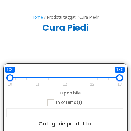
Home
/ Prodotti taggati “Cura Piedi”
Cura Piedi
10€
13€
10
11
12
12
13
Disponibile
In offerta
(1)
Categorie prodotto