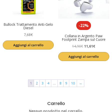
Bullock Trattamento Anti-Gelo
-22%
Diesel
7,68
€
Collana in Argento Paw
Footprint Zampa sul Cuore
Aggiungi al carrello
Il
Il
14,90
€
11,61
€
prezzo
prezzo
Aggiungi al carrello
originale
attuale
era:
è:
14,90€.
11,61€.
1
2
3
4
…
8
9
10
→
Carrello
Nessun prodotto nel carrello.