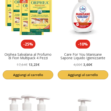
-25%
-10%
Orphea Salvalana al Profumo
Care For You Manisane
di Fiori Multipack 4 Pezzi
Sapone Liquido Igienizzante
Il
Il
Il
Il
17,64
€
13,23
€
4,00
€
3,60
€
prezzo
prezzo
prezzo
prezzo
Aggiungi al carrello
Aggiungi al carrello
originale
attuale
originale
attuale
era:
è:
era:
è:
17,64€.
13,23€.
4,00€.
3,60€.