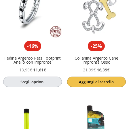
-16%
-25%
Fedina Argento Pets Footprint
Collanina Argento Cane
Anello con Impronte
Impronta Osso
Il
Il
Il
Il
13,90
€
11,61
€
21,99
€
16,39
€
prezzo
prezzo
prezzo
prezzo
Scegli opzioni
Aggiungi al carrello
originale
attuale
originale
attuale
era:
è:
era:
è:
13,90€.
11,61€.
21,99€.
16,39€.