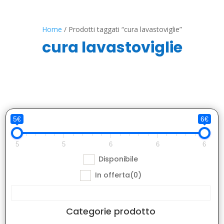
Home
/ Prodotti taggati “cura lavastoviglie”
cura lavastoviglie
5€
6€
5
5
6
6
6
Disponibile
In offerta
(0)
Categorie prodotto