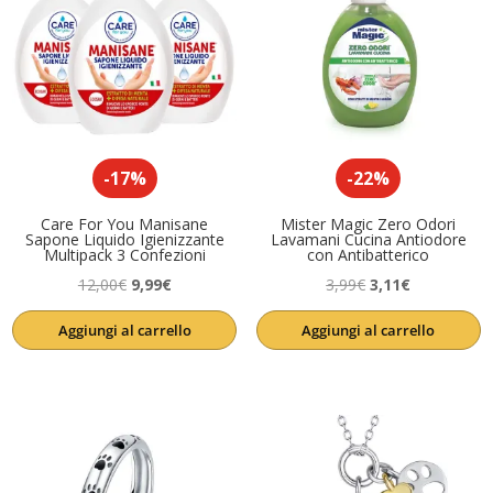
-17%
-22%
Care For You Manisane
Mister Magic Zero Odori
Sapone Liquido Igienizzante
Lavamani Cucina Antiodore
Multipack 3 Confezioni
con Antibatterico
Il
Il
Il
Il
12,00
€
9,99
€
3,99
€
3,11
€
prezzo
prezzo
prezzo
prezzo
Aggiungi al carrello
Aggiungi al carrello
originale
attuale
originale
attuale
era:
è:
era:
è:
12,00€.
9,99€.
3,99€.
3,11€.