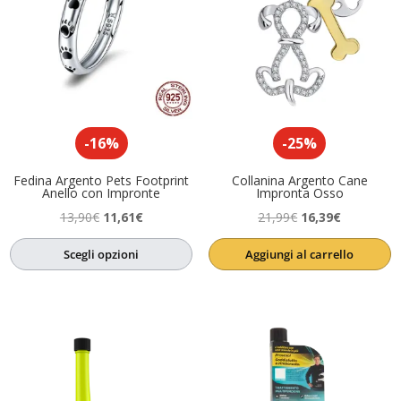
-16%
-25%
Fedina Argento Pets Footprint
Collanina Argento Cane
Anello con Impronte
Impronta Osso
Il
Il
Il
Il
13,90
€
11,61
€
21,99
€
16,39
€
prezzo
prezzo
prezzo
prezzo
Scegli opzioni
Aggiungi al carrello
originale
attuale
originale
attuale
era:
è:
era:
è:
13,90€.
11,61€.
21,99€.
16,39€.