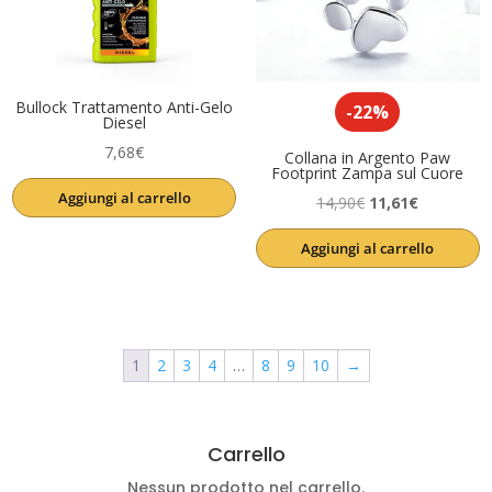
Bullock Trattamento Anti-Gelo
-22%
Diesel
7,68
€
Collana in Argento Paw
Footprint Zampa sul Cuore
Aggiungi al carrello
Il
Il
14,90
€
11,61
€
prezzo
prezzo
Aggiungi al carrello
originale
attuale
era:
è:
14,90€.
11,61€.
1
2
3
4
…
8
9
10
→
Carrello
Nessun prodotto nel carrello.