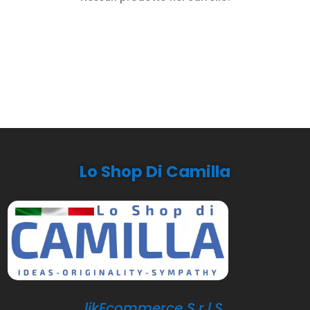
Lo Shop Di Camilla
likEcommerce S.r.l.S.