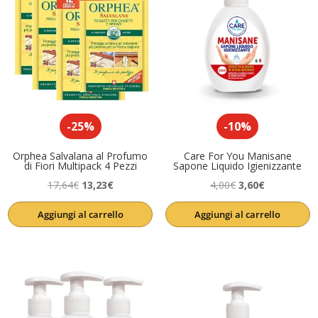
-25%
-10%
Orphea Salvalana al Profumo
Care For You Manisane
di Fiori Multipack 4 Pezzi
Sapone Liquido Igienizzante
Il
Il
Il
Il
17,64
€
13,23
€
4,00
€
3,60
€
prezzo
prezzo
prezzo
prezzo
Aggiungi al carrello
Aggiungi al carrello
originale
attuale
originale
attuale
era:
è:
era:
è:
17,64€.
13,23€.
4,00€.
3,60€.