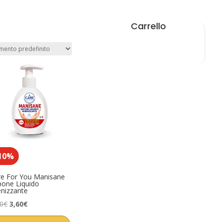
Carrello
10%
re For You Manisane
pone Liquido
enizzante
Il
Il
00
€
3,60
€
prezzo
prezzo