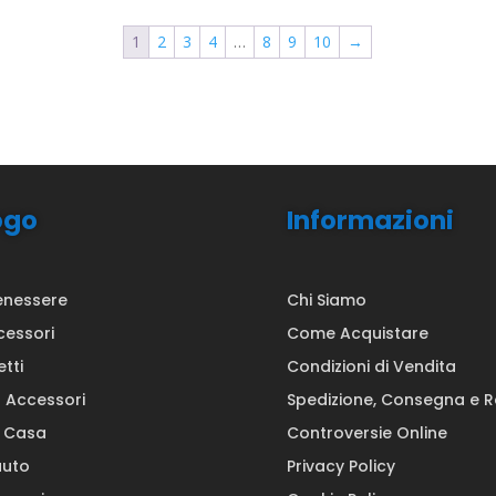
1
2
3
4
…
8
9
10
→
ogo
Informazioni
enessere
Chi Siamo
cessori
Come Acquistare
etti
Condizioni di Vendita
a Accessori
Spedizione, Consegna e 
a Casa
Controversie Online
auto
Privacy Policy