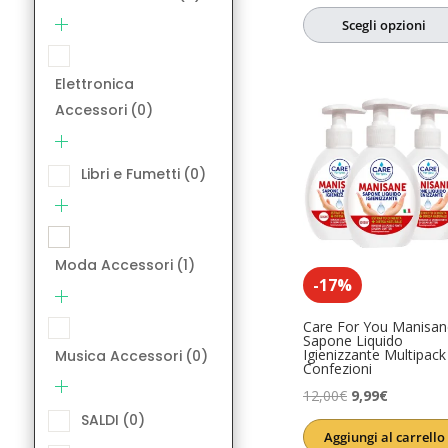
su 5
prezzo
prezzo
SALDI
(0)
Scegli opzioni
originale
attuale
Salute e Ben
era:
è:
Elettronica
6,08€.
4,86€.
Accessori
(0)
Libri e Fumetti
(0)
Moda Accessori
(1)
-17%
Care For You Manisan
Sapone Liquido
Igienizzante Multipack
Musica Accessori
(0)
Confezioni
Il
Il
12,00
€
9,99
€
SALDI
(0)
prezzo
prezzo
Aggiungi al carrello
originale
attuale