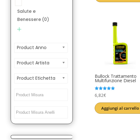
era:
è:
Salute e
12,00€.
9,99€.
Benessere
(0)
Product Anno
Product Artista
Bullock Trattamento
Product Etichetta
Multifunzione Diesel
Valutato
6,82
€
5.00
su 5
Aggiungi al carrello