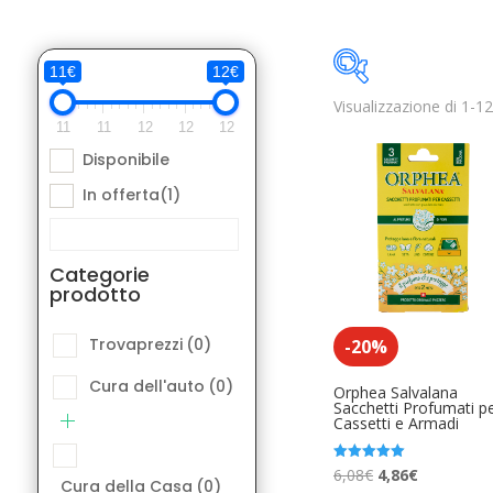
11€
12€
Visualizzazione di 1-12 
Disponibile
11
11
12
12
12
Disponibile
Categorie pro
In offerta
(1)
Trovaprezzi
(
Cura dell'aut
Categorie
prodotto
Cura della Ca
Elettronica A
Trovaprezzi
(0)
-20%
Libri e Fumett
Cura dell'auto
(0)
Orphea Salvalana
Sacchetti Profumati p
Cassetti e Armadi
Moda Access
Product Etichetta
Musica Acces
Il
Il
Valutato
6,08
€
4,86
€
Cura della Casa
(0)
5.00