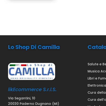
Lo Shop Di Camilla
Catal
Salute e B
Musica Ac
Libri e Fum
Elettronic
likEcommerce S.r.l.S.
Cura dell
Via Segantini, 10
Cura dell’
20030 Paderno Dugnano (MI)