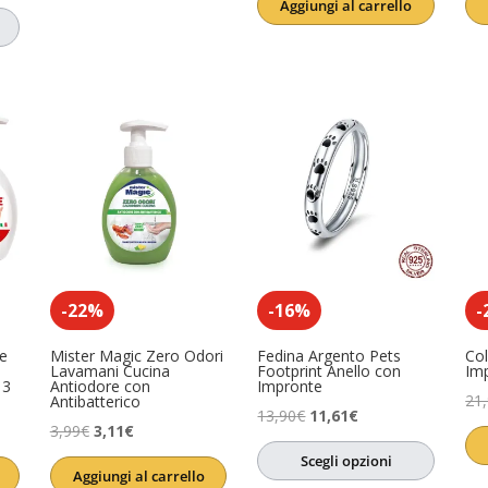
Aggiungi al carrello
originale
attuale
era:
è:
essere
(0)
17,64€.
13,23€.
-22%
-16%
-
e
Mister Magic Zero Odori
Fedina Argento Pets
Col
Lavamani Cucina
Footprint Anello con
Im
 3
Antiodore con
Impronte
21
Antibatterico
Il
Il
13,90
€
11,61
€
Il
Il
3,99
€
3,11
€
prezzo
prezzo
prezzo
prezzo
Scegli opzioni
originale
attuale
Aggiungi al carrello
originale
attuale