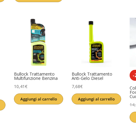
era:
è:
era:
è:
13,90€.
11,61€.
3,99€.
3,11€.
Bullock Trattamento
Bullock Trattamento
-
Multifunzione Benzina
Anti-Gelo Diesel
10,41
€
7,68
€
Col
Fo
Cu
Aggiungi al carrello
Aggiungi al carrello
14