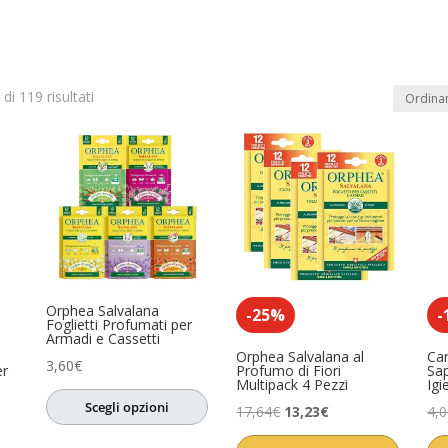
di 119 risultati
In offerta
(1)
dotto
Product Anno
Product Artista
0)
o
(0)
sa
(0)
Orphea Salvalana
ccessori
(0)
-25%
-
Foglietti Profumati per
Armadi e Cassetti
i
(0)
Orphea Salvalana al
Ca
3,60
€
er
Profumo di Fiori
Sa
Multipack 4 Pezzi
Igi
ori
(1)
Scegli opzioni
Il
Il
17,64
€
13,23
€
4,
sori
(0)
prezzo
prezzo