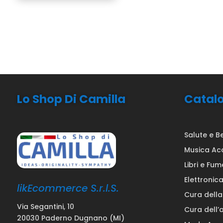
Lo Shop Di Camilla
Catal
Salute e B
Musica Ac
Libri e Fum
Elettronic
likEcommerce S.r.l.S.
Cura dell
Via Segantini, 10
Cura dell’
20030 Paderno Dugnano (MI)