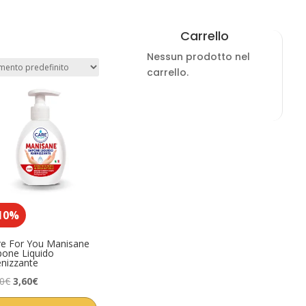
Carrello
Nessun prodotto nel
carrello.
10%
re For You Manisane
pone Liquido
enizzante
Il
Il
00
€
3,60
€
prezzo
prezzo