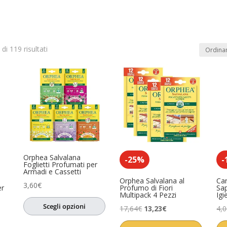
di 119 risultati
In offerta
(9)
dotto
Product Anno
Product Artista
2)
o
(1)
sa
(1)
Orphea Salvalana
ccessori
(5)
-25%
-
Foglietti Profumati per
Armadi e Cassetti
i
(0)
Orphea Salvalana al
Ca
3,60
€
er
Profumo di Fiori
Sa
Multipack 4 Pezzi
Igi
ori
(0)
Scegli opzioni
Il
Il
17,64
€
13,23
€
4,
sori
(1)
prezzo
prezzo