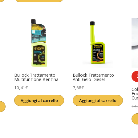
era:
è:
era:
è:
13,90€.
11,61€.
3,99€.
3,11€.
Bullock Trattamento
Bullock Trattamento
-
Multifunzione Benzina
Anti-Gelo Diesel
10,41
€
7,68
€
Col
Fo
Cu
Aggiungi al carrello
Aggiungi al carrello
14