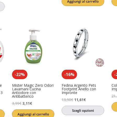
Aggiungi al carrello
originale
attuale
era:
è:
essere
(1)
17,64€.
13,23€.
-22%
-16%
-
e
Mister Magic Zero Odori
Fedina Argento Pets
Col
Lavamani Cucina
Footprint Anello con
Im
 3
Antiodore con
Impronte
21
Antibatterico
Il
Il
13,90
€
11,61
€
Il
Il
3,99
€
3,11
€
prezzo
prezzo
prezzo
prezzo
Scegli opzioni
originale
attuale
Aggiungi al carrello
originale
attuale