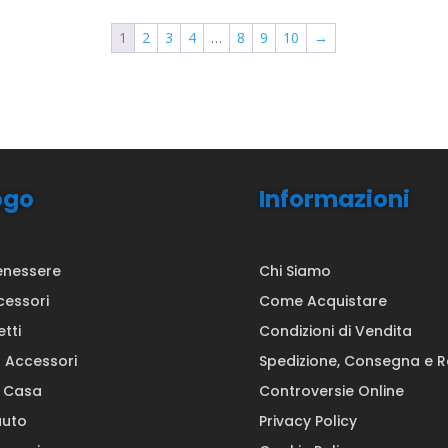
1
2
3
4
…
8
9
10
→
ogo
Informazioni
enessere
Chi Siamo
cessori
Come Acquistare
etti
Condizioni di Vendita
a Accessori
Spedizione, Consegna e 
a Casa
Controversie Online
auto
Privacy Policy