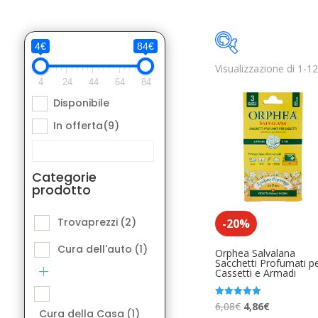
4€
84€
Visualizzazione di 1-12 
Disponibile
4
24
44
64
84
Disponibile
Categorie pro
In offerta
(9)
Trovaprezzi
(
Cura dell'aut
Categorie
prodotto
Cura della Ca
Elettronica A
Trovaprezzi
(2)
-20%
Libri e Fumett
Cura dell'auto
(1)
Orphea Salvalana
Sacchetti Profumati p
Cassetti e Armadi
Moda Access
Product Etichetta
Musica Acces
Il
Il
Valutato
6,08
€
4,86
€
Cura della Casa
(1)
5.00