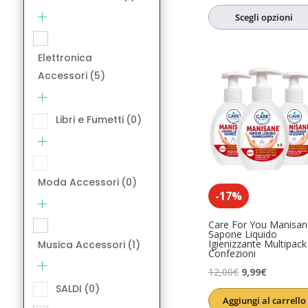
su 5
prezzo
prezzo
SALDI
(0)
Scegli opzioni
originale
attuale
Salute e Ben
era:
è:
Elettronica
6,08€.
4,86€.
Accessori
(5)
Libri e Fumetti
(0)
Moda Accessori
(0)
-17%
Care For You Manisan
Sapone Liquido
Igienizzante Multipack
Musica Accessori
(1)
Confezioni
Il
Il
12,00
€
9,99
€
SALDI
(0)
prezzo
prezzo
Aggiungi al carrello
originale
attuale