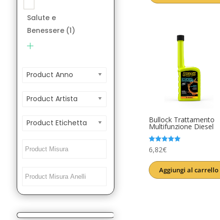
era:
è:
Salute e
12,00€.
9,99€.
Benessere
(1)
Product Anno
Product Artista
Bullock Trattamento
Product Etichetta
Multifunzione Diesel
Valutato
6,82
€
5.00
su 5
Aggiungi al carrello