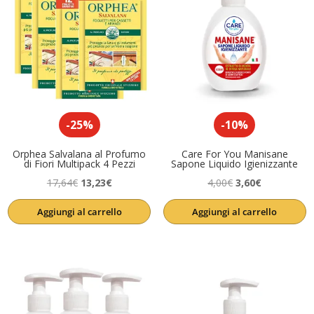
-25%
-10%
Orphea Salvalana al Profumo
Care For You Manisane
di Fiori Multipack 4 Pezzi
Sapone Liquido Igienizzante
Il
Il
Il
Il
17,64
€
13,23
€
4,00
€
3,60
€
prezzo
prezzo
prezzo
prezzo
Aggiungi al carrello
Aggiungi al carrello
originale
attuale
originale
attuale
era:
è:
era:
è:
17,64€.
13,23€.
4,00€.
3,60€.