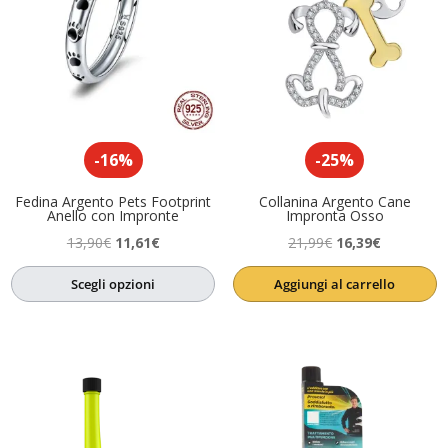
-16%
-25%
Fedina Argento Pets Footprint
Collanina Argento Cane
Anello con Impronte
Impronta Osso
Il
Il
Il
Il
13,90
€
11,61
€
21,99
€
16,39
€
prezzo
prezzo
prezzo
prezzo
Scegli opzioni
Aggiungi al carrello
originale
attuale
originale
attuale
era:
è:
era:
è:
13,90€.
11,61€.
21,99€.
16,39€.