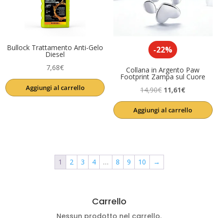
Bullock Trattamento Anti-Gelo
-22%
Diesel
7,68
€
Collana in Argento Paw
Footprint Zampa sul Cuore
Aggiungi al carrello
Il
Il
14,90
€
11,61
€
prezzo
prezzo
Aggiungi al carrello
originale
attuale
era:
è:
14,90€.
11,61€.
1
2
3
4
…
8
9
10
→
Carrello
Nessun prodotto nel carrello.