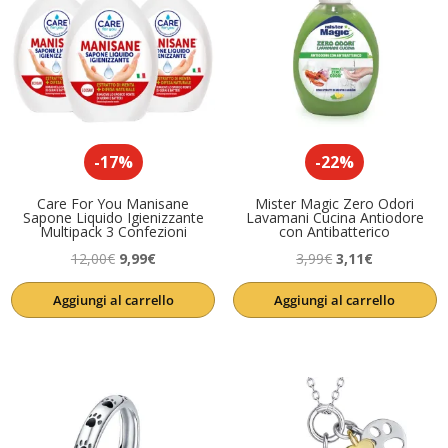
-17%
-22%
Care For You Manisane
Mister Magic Zero Odori
Sapone Liquido Igienizzante
Lavamani Cucina Antiodore
Multipack 3 Confezioni
con Antibatterico
Il
Il
Il
Il
12,00
€
9,99
€
3,99
€
3,11
€
prezzo
prezzo
prezzo
prezzo
Aggiungi al carrello
Aggiungi al carrello
originale
attuale
originale
attuale
era:
è:
era:
è:
12,00€.
9,99€.
3,99€.
3,11€.