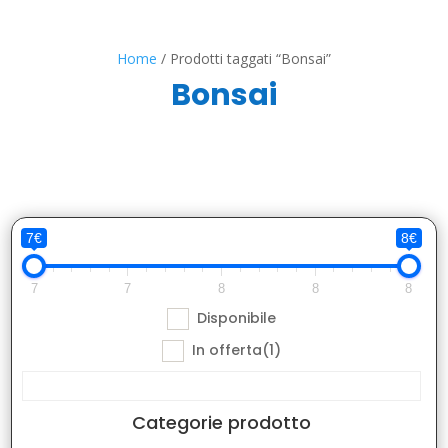
Home
/ Prodotti taggati “Bonsai”
Bonsai
7€
8€
7
7
8
8
8
Disponibile
In offerta
(1)
Categorie prodotto