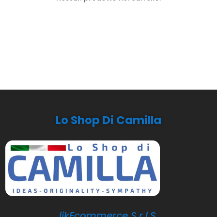
Lo Shop Di Camilla
likEcommerce S.r.l.S.