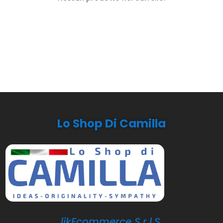
Lo Shop Di Camilla
likEcommerce S.r.l.S.