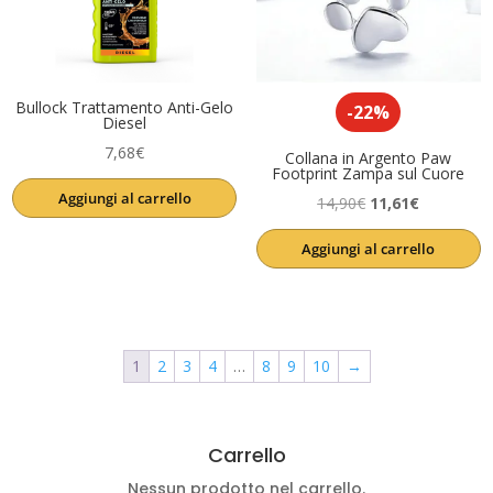
Bullock Trattamento Anti-Gelo
-22%
Diesel
7,68
€
Collana in Argento Paw
Footprint Zampa sul Cuore
Aggiungi al carrello
Il
Il
14,90
€
11,61
€
prezzo
prezzo
Aggiungi al carrello
originale
attuale
era:
è:
14,90€.
11,61€.
1
2
3
4
…
8
9
10
→
Carrello
Nessun prodotto nel carrello.