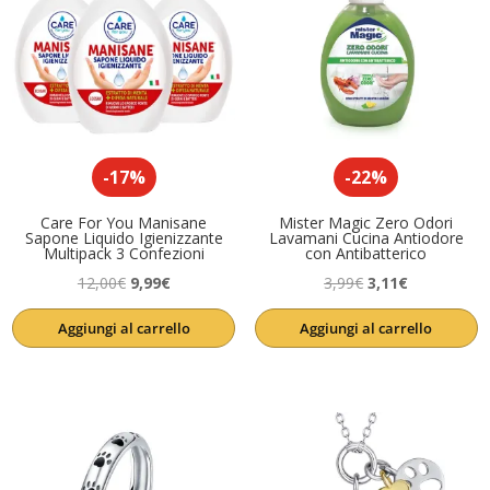
-17%
-22%
Care For You Manisane
Mister Magic Zero Odori
Sapone Liquido Igienizzante
Lavamani Cucina Antiodore
Multipack 3 Confezioni
con Antibatterico
Il
Il
Il
Il
12,00
€
9,99
€
3,99
€
3,11
€
prezzo
prezzo
prezzo
prezzo
Aggiungi al carrello
Aggiungi al carrello
originale
attuale
originale
attuale
era:
è:
era:
è:
12,00€.
9,99€.
3,99€.
3,11€.