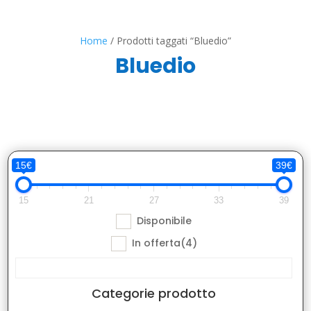
Home
/ Prodotti taggati “Bluedio”
Bluedio
15€
39€
15
21
27
33
39
Disponibile
In offerta
(4)
Categorie prodotto