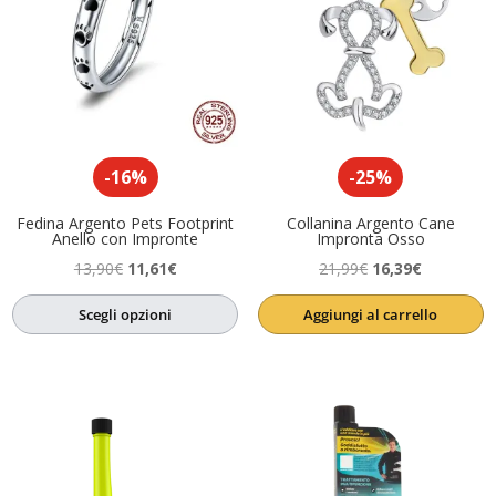
-16%
-25%
Fedina Argento Pets Footprint
Collanina Argento Cane
Anello con Impronte
Impronta Osso
Il
Il
Il
Il
13,90
€
11,61
€
21,99
€
16,39
€
prezzo
prezzo
prezzo
prezzo
Scegli opzioni
Aggiungi al carrello
originale
attuale
originale
attuale
era:
è:
era:
è:
13,90€.
11,61€.
21,99€.
16,39€.