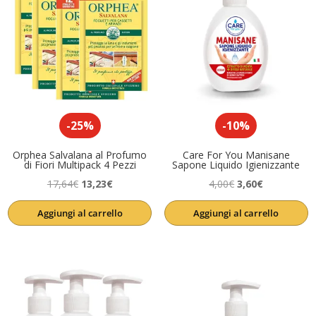
-25%
-10%
Orphea Salvalana al Profumo
Care For You Manisane
di Fiori Multipack 4 Pezzi
Sapone Liquido Igienizzante
Il
Il
Il
Il
17,64
€
13,23
€
4,00
€
3,60
€
prezzo
prezzo
prezzo
prezzo
Aggiungi al carrello
Aggiungi al carrello
originale
attuale
originale
attuale
era:
è:
era:
è:
17,64€.
13,23€.
4,00€.
3,60€.