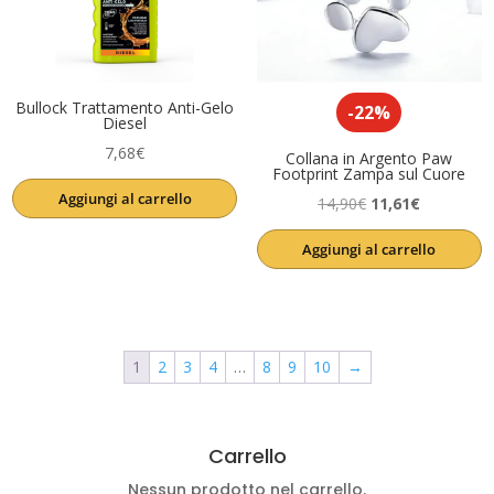
Bullock Trattamento Anti-Gelo
-22%
Diesel
7,68
€
Collana in Argento Paw
Footprint Zampa sul Cuore
Aggiungi al carrello
Il
Il
14,90
€
11,61
€
prezzo
prezzo
Aggiungi al carrello
originale
attuale
era:
è:
14,90€.
11,61€.
1
2
3
4
…
8
9
10
→
Carrello
Nessun prodotto nel carrello.