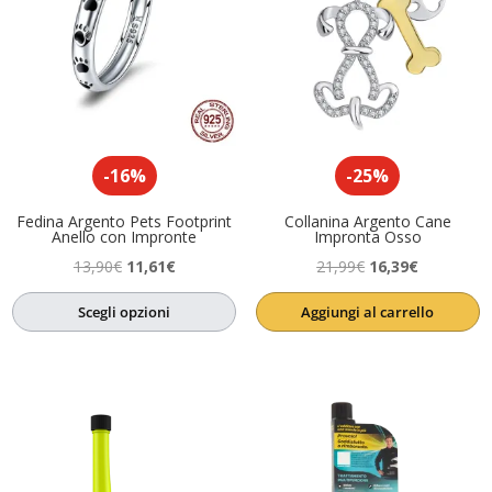
-16%
-25%
Fedina Argento Pets Footprint
Collanina Argento Cane
Anello con Impronte
Impronta Osso
Il
Il
Il
Il
13,90
€
11,61
€
21,99
€
16,39
€
prezzo
prezzo
prezzo
prezzo
Scegli opzioni
Aggiungi al carrello
originale
attuale
originale
attuale
era:
è:
era:
è:
13,90€.
11,61€.
21,99€.
16,39€.