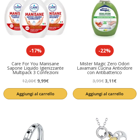
-17%
-22%
Care For You Manisane
Mister Magic Zero Odori
Sapone Liquido Igienizzante
Lavamani Cucina Antiodore
Multipack 3 Confezioni
con Antibatterico
Il
Il
Il
Il
12,00
€
9,99
€
3,99
€
3,11
€
prezzo
prezzo
prezzo
prezzo
Aggiungi al carrello
Aggiungi al carrello
originale
attuale
originale
attuale
era:
è:
era:
è:
12,00€.
9,99€.
3,99€.
3,11€.