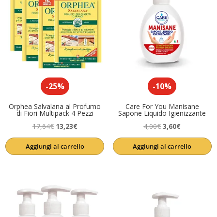
-25%
-10%
Orphea Salvalana al Profumo
Care For You Manisane
di Fiori Multipack 4 Pezzi
Sapone Liquido Igienizzante
Il
Il
Il
Il
17,64
€
13,23
€
4,00
€
3,60
€
prezzo
prezzo
prezzo
prezzo
Aggiungi al carrello
Aggiungi al carrello
originale
attuale
originale
attuale
era:
è:
era:
è:
17,64€.
13,23€.
4,00€.
3,60€.