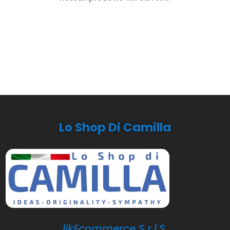
Lo Shop Di Camilla
likEcommerce S.r.l.S.