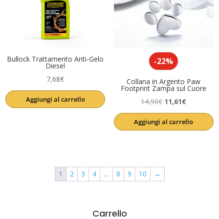
Bullock Trattamento Anti-Gelo
-22%
Diesel
7,68
€
Collana in Argento Paw
Footprint Zampa sul Cuore
Aggiungi al carrello
Il
Il
14,90
€
11,61
€
prezzo
prezzo
Aggiungi al carrello
originale
attuale
era:
è:
14,90€.
11,61€.
1
2
3
4
…
8
9
10
→
Carrello