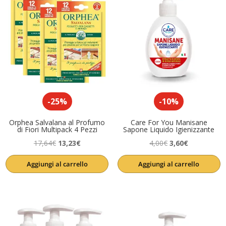
-25%
-10%
Orphea Salvalana al Profumo
Care For You Manisane
di Fiori Multipack 4 Pezzi
Sapone Liquido Igienizzante
Il
Il
Il
Il
17,64
€
13,23
€
4,00
€
3,60
€
prezzo
prezzo
prezzo
prezzo
Aggiungi al carrello
Aggiungi al carrello
originale
attuale
originale
attuale
era:
è:
era:
è:
17,64€.
13,23€.
4,00€.
3,60€.