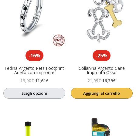
-16%
-25%
Fedina Argento Pets Footprint
Collanina Argento Cane
Anello con Impronte
Impronta Osso
Il
Il
Il
Il
13,90
€
11,61
€
21,99
€
16,39
€
prezzo
prezzo
prezzo
prezzo
Scegli opzioni
Aggiungi al carrello
originale
attuale
originale
attuale
era:
è:
era:
è:
13,90€.
11,61€.
21,99€.
16,39€.