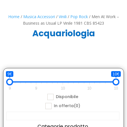
Home
/
Musica Accessori
/
Vinili
/
Pop Rock
/ Men At Work –
Business as Usual LP Vinile 1981 CBS 85423
Acquariologia
9€
10€
9
9
10
10
10
Disponibile
In offerta
(0)
Categorie prodotto