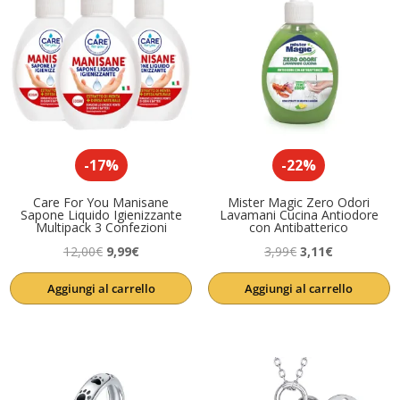
-17%
-22%
Care For You Manisane
Mister Magic Zero Odori
Sapone Liquido Igienizzante
Lavamani Cucina Antiodore
Multipack 3 Confezioni
con Antibatterico
Il
Il
Il
Il
12,00
€
9,99
€
3,99
€
3,11
€
prezzo
prezzo
prezzo
prezzo
Aggiungi al carrello
Aggiungi al carrello
originale
attuale
originale
attuale
era:
è:
era:
è:
12,00€.
9,99€.
3,99€.
3,11€.