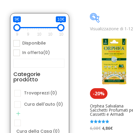
9€
10€
Visualizzazione di 1-12 
Disponibile
9
9
10
10
10
Disponibile
Categorie pro
In offerta
(0)
Trovaprezzi
(
Cura dell'aut
Categorie
prodotto
Cura della Ca
Elettronica A
Trovaprezzi
(0)
-20%
Libri e Fumett
Cura dell'auto
(0)
Orphea Salvalana
Sacchetti Profumati p
Cassetti e Armadi
Moda Access
Product Etichetta
Musica Acces
Il
Il
Valutato
6,08
€
4,86
€
Cura della Casa
(0)
5.00