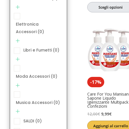
su 5
prezzo
prezzo
SALDI
(0)
Scegli opzioni
originale
attuale
Salute e Ben
era:
è:
Elettronica
6,08€.
4,86€.
Accessori
(0)
Libri e Fumetti
(0)
Moda Accessori
(0)
-17%
Care For You Manisan
Sapone Liquido
Igienizzante Multipack
Musica Accessori
(0)
Confezioni
Il
Il
12,00
€
9,99
€
SALDI
(0)
prezzo
prezzo
Aggiungi al carrello
originale
attuale