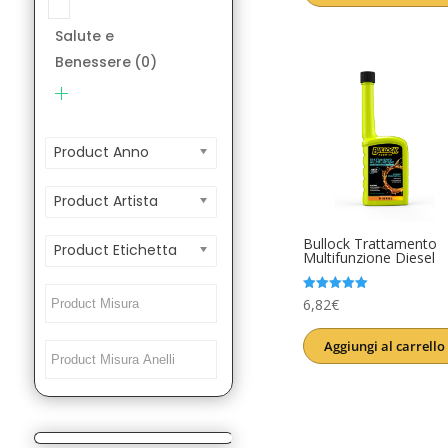
era:
è:
Salute e
12,00€.
9,99€.
Benessere
(0)
Product Anno
Product Artista
Bullock Trattamento
Product Etichetta
Multifunzione Diesel
Valutato
6,82
€
5.00
su 5
Aggiungi al carrello