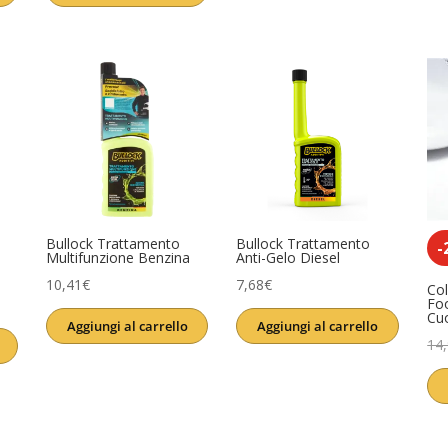
era:
è:
era:
è:
13,90€.
11,61€.
3,99€.
3,11€.
Bullock Trattamento
Bullock Trattamento
-
Multifunzione Benzina
Anti-Gelo Diesel
10,41
€
7,68
€
Col
Fo
Cu
Aggiungi al carrello
Aggiungi al carrello
14