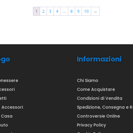
1
2
3
4
…
8
9
10
→
ogo
Informazioni
enessere
Chi Siamo
cessori
Come Acquistare
etti
Condizioni di Vendita
a Accessori
Spedizione, Consegna e 
a Casa
Controversie Online
auto
Privacy Policy