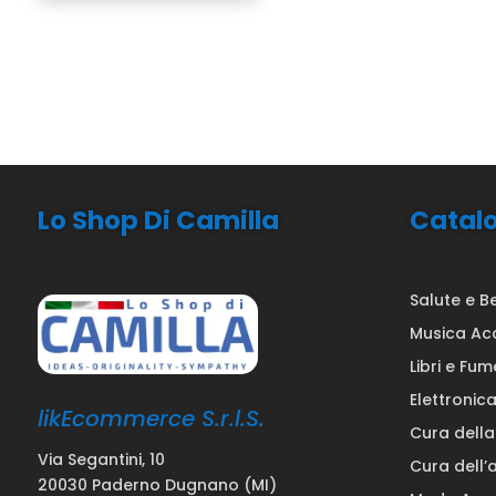
Lo Shop Di Camilla
Catal
Salute e B
Musica Ac
Libri e Fum
Elettronic
likEcommerce S.r.l.S.
Cura dell
Via Segantini, 10
Cura dell’
20030 Paderno Dugnano (MI)