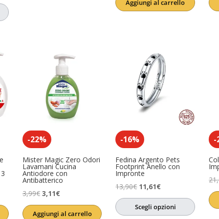
Aggiungi al carrello
originale
attuale
era:
è:
essere
(0)
17,64€.
13,23€.
-22%
-16%
-
e
Mister Magic Zero Odori
Fedina Argento Pets
Col
Lavamani Cucina
Footprint Anello con
Im
 3
Antiodore con
Impronte
21
Antibatterico
Il
Il
13,90
€
11,61
€
Il
Il
3,99
€
3,11
€
prezzo
prezzo
prezzo
prezzo
Scegli opzioni
originale
attuale
Aggiungi al carrello
originale
attuale