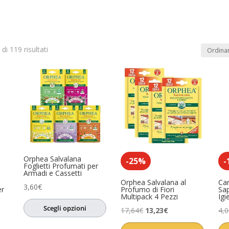
di 119 risultati
In offerta
(0)
dotto
Product Anno
Product Artista
0)
o
(0)
sa
(0)
Orphea Salvalana
ccessori
(0)
-25%
-
Foglietti Profumati per
Armadi e Cassetti
i
(0)
Orphea Salvalana al
Ca
3,60
€
er
Profumo di Fiori
Sa
Multipack 4 Pezzi
Igi
ori
(0)
Scegli opzioni
Il
Il
17,64
€
13,23
€
4,
sori
(0)
prezzo
prezzo