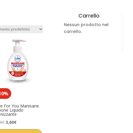
Carrello
Nessun prodotto nel
carrello.
10%
re For You Manisane
pone Liquido
enizzante
Il
Il
00
€
3,60
€
prezzo
prezzo