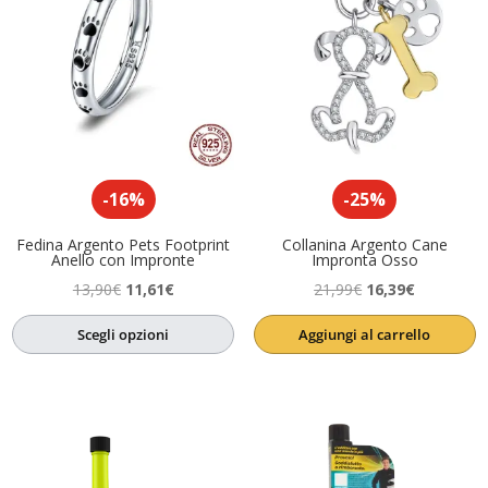
-16%
-25%
Fedina Argento Pets Footprint
Collanina Argento Cane
Anello con Impronte
Impronta Osso
Il
Il
Il
Il
13,90
€
11,61
€
21,99
€
16,39
€
prezzo
prezzo
prezzo
prezzo
Scegli opzioni
Aggiungi al carrello
originale
attuale
originale
attuale
era:
è:
era:
è:
13,90€.
11,61€.
21,99€.
16,39€.