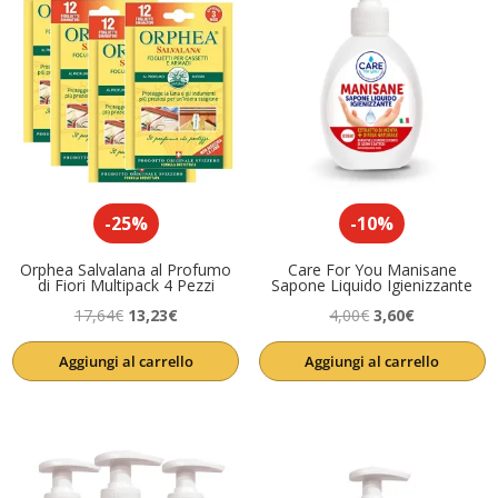
-25%
-10%
Orphea Salvalana al Profumo
Care For You Manisane
di Fiori Multipack 4 Pezzi
Sapone Liquido Igienizzante
Il
Il
Il
Il
17,64
€
13,23
€
4,00
€
3,60
€
prezzo
prezzo
prezzo
prezzo
Aggiungi al carrello
Aggiungi al carrello
originale
attuale
originale
attuale
era:
è:
era:
è:
17,64€.
13,23€.
4,00€.
3,60€.