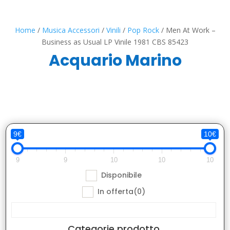
Home
/
Musica Accessori
/
Vinili
/
Pop Rock
/ Men At Work –
Business as Usual LP Vinile 1981 CBS 85423
Acquario Marino
9€
10€
9
9
10
10
10
Disponibile
In offerta
(0)
Categorie prodotto