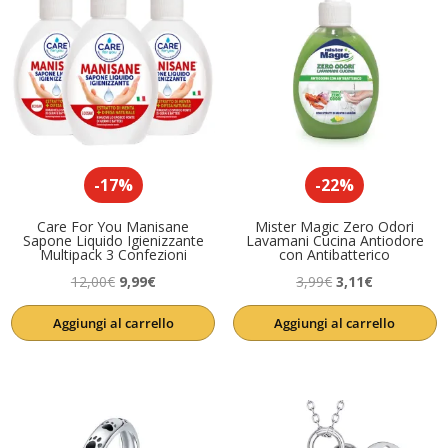
-17%
-22%
Care For You Manisane
Mister Magic Zero Odori
Sapone Liquido Igienizzante
Lavamani Cucina Antiodore
Multipack 3 Confezioni
con Antibatterico
Il
Il
Il
Il
12,00
€
9,99
€
3,99
€
3,11
€
prezzo
prezzo
prezzo
prezzo
Aggiungi al carrello
Aggiungi al carrello
originale
attuale
originale
attuale
era:
è:
era:
è:
12,00€.
9,99€.
3,99€.
3,11€.