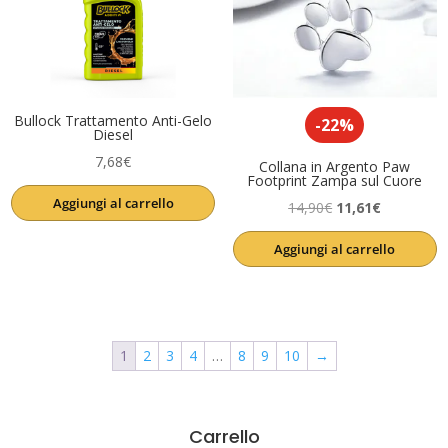
Bullock Trattamento Anti-Gelo
-22%
Diesel
7,68
€
Collana in Argento Paw
Footprint Zampa sul Cuore
Aggiungi al carrello
Il
Il
14,90
€
11,61
€
prezzo
prezzo
Aggiungi al carrello
originale
attuale
era:
è:
14,90€.
11,61€.
1
2
3
4
…
8
9
10
→
Carrello