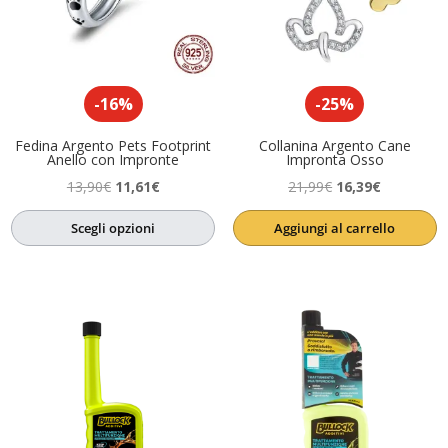
-16%
-25%
Fedina Argento Pets Footprint
Collanina Argento Cane
Anello con Impronte
Impronta Osso
Il
Il
Il
Il
13,90
€
11,61
€
21,99
€
16,39
€
prezzo
prezzo
prezzo
prezzo
Scegli opzioni
Aggiungi al carrello
originale
attuale
originale
attuale
era:
è:
era:
è:
13,90€.
11,61€.
21,99€.
16,39€.