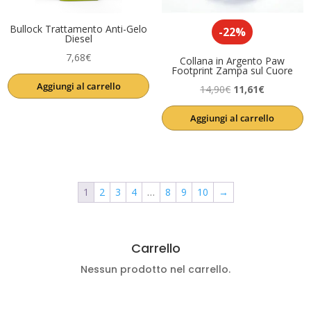
Bullock Trattamento Anti-Gelo
-22%
Diesel
7,68
€
Collana in Argento Paw
Footprint Zampa sul Cuore
Aggiungi al carrello
Il
Il
14,90
€
11,61
€
prezzo
prezzo
Aggiungi al carrello
originale
attuale
era:
è:
14,90€.
11,61€.
1
2
3
4
…
8
9
10
→
Carrello
Nessun prodotto nel carrello.