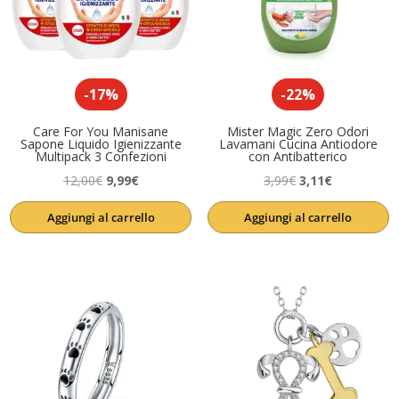
-17%
-22%
Care For You Manisane
Mister Magic Zero Odori
Sapone Liquido Igienizzante
Lavamani Cucina Antiodore
Multipack 3 Confezioni
con Antibatterico
Il
Il
Il
Il
12,00
€
9,99
€
3,99
€
3,11
€
prezzo
prezzo
prezzo
prezzo
Aggiungi al carrello
Aggiungi al carrello
originale
attuale
originale
attuale
era:
è:
era:
è:
12,00€.
9,99€.
3,99€.
3,11€.