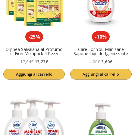
-25%
-10%
Orphea Salvalana al Profumo
Care For You Manisane
di Fiori Multipack 4 Pezzi
Sapone Liquido Igienizzante
Il
Il
Il
Il
17,64
€
13,23
€
4,00
€
3,60
€
prezzo
prezzo
prezzo
prezzo
Aggiungi al carrello
Aggiungi al carrello
originale
attuale
originale
attuale
era:
è:
era:
è:
17,64€.
13,23€.
4,00€.
3,60€.