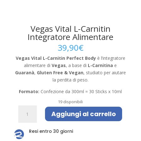
Vegas Vital L-Carnitin
Integratore Alimentare
39,90
€
Vegas Vital L-Carnitin Perfect Body
è l’integratore
alimentare di
Vegas
, a base di
L-Carnitina
e
Guaranà
,
Gluten Free & Vegan
, studiato per aiutare
la perdita di peso.
Formato:
Confezione da 300ml = 30 Sticks x 10ml
19 disponibili
Vegas
Aggiungi al carrello
Vital
L-
Carnitin
Resi entro 30 giorni

Integratore