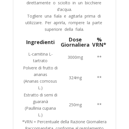
direttamente o sciolto in un bicchiere
d’acqua.
Togliere una fiala e agitarla prima di
utilizzare. Per aprirla, rompere la parte
superiore della fiala.
Dose
%
Ingredienti
Giornaliera
VRN*
L-carnitina L-
3000mg
**
tartrato
Polvere di frutto di
ananas
324mg
**
(Ananas comosus
L.)
Estratto di semi di
guaranà
250mg
**
(Paullinia cupana
L.)
*VRN = Percentuale della Razione Giornaliera
Raccomandata, conforme al regolamento