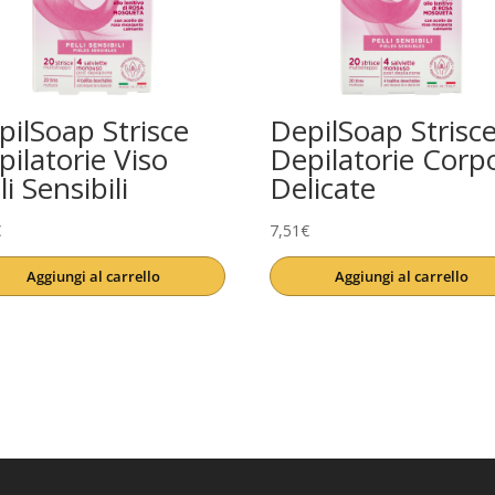
pilSoap Strisce
DepilSoap Strisc
pilatorie Viso
Depilatorie Corp
li Sensibili
Delicate
€
7,51
€
Aggiungi al carrello
Aggiungi al carrello