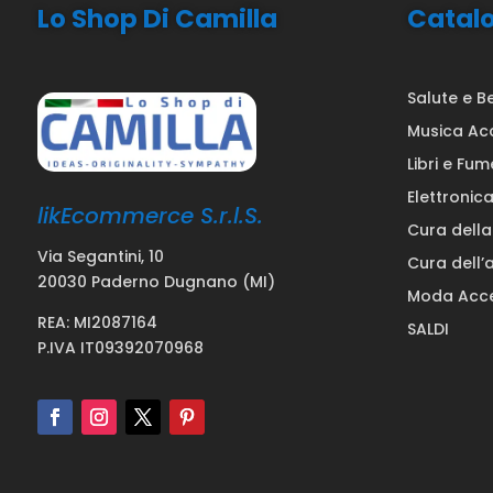
Lo Shop Di Camilla
Catal
Salute e B
Musica Ac
Libri e Fum
Elettronic
likEcommerce S.r.l.S.
Cura dell
Via Segantini, 10
Cura dell’
20030 Paderno Dugnano (MI)
Moda Acce
REA: MI2087164
SALDI
P.IVA IT09392070968