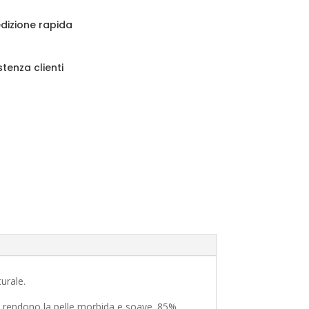
dizione rapida
stenza clienti
urale.
ali rendono la pelle morbida e soave. 85%