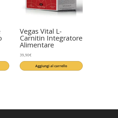
e
Vegas Vital L-
o
Carnitin Integratore
Alimentare
39,90
€
Aggiungi al carrello