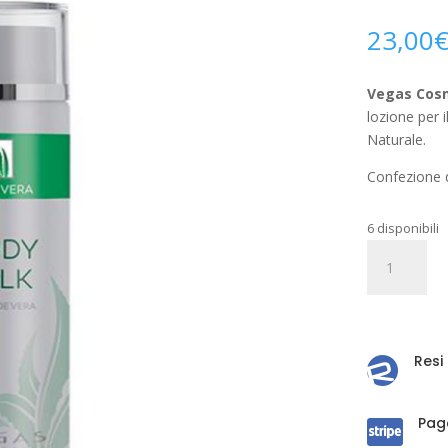
23,00
Vegas Cosm
lozione per 
Naturale.
Confezione 
6 disponibili
Vegas
Cosmetics
Body
Milk
Lozione
Resi

Corpo
quantità
Pag
