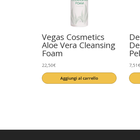
Vegas Cosmetics
De
Aloe Vera Cleansing
De
Foam
Pel
22,50
€
7,51
Aggiungi al carrello