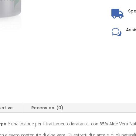
Spe

Assi
w
untive
Recensioni (0)
rpo
è una lozione per il trattamento idratante, con 85% Aloe Vera Nat
 elevato contenuto di aloe vera. Gli estratti di piante e gli oli natur